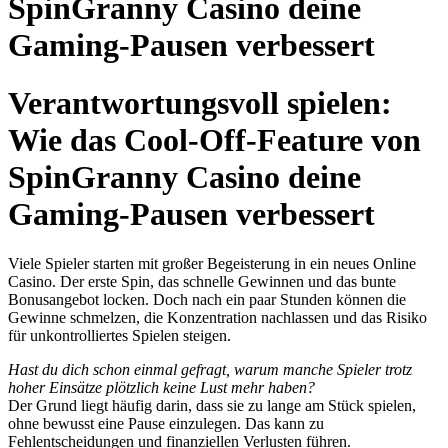
SpinGranny Casino deine
Gaming‑Pausen verbessert
Verantwortungsvoll spielen:
Wie das Cool‑Off‑Feature von
SpinGranny Casino deine
Gaming‑Pausen verbessert
Viele Spieler starten mit großer Begeisterung in ein neues Online
Casino. Der erste Spin, das schnelle Gewinnen und das bunte
Bonusangebot locken. Doch nach ein paar Stunden können die
Gewinne schmelzen, die Konzentration nachlassen und das Risiko
für unkontrolliertes Spielen steigen.
Hast du dich schon einmal gefragt, warum manche Spieler trotz
hoher Einsätze plötzlich keine Lust mehr haben?
Der Grund liegt häufig darin, dass sie zu lange am Stück spielen,
ohne bewusst eine Pause einzulegen. Das kann zu
Fehlentscheidungen und finanziellen Verlusten führen.