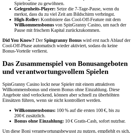
Spielroutine zu gewöhnen.
Gelegenheits‑Player:
Setze die 7‑Tage‑Pause, wenn du
merkst, dass du zu viel Zeit am Bildschirm verbringst.
High‑Roller:
Kombiniere das Cool‑Off‑Feature mit dem
Willkommensbonus
von SpinGranny Casino, um nach der
Pause mit frischem Kapital zurückzukommen.
Did You Know?
Der
Spingranny Bonus
wird erst nach Ablauf der
Cool‑Off‑Phase automatisch wieder aktiviert, sodass du keine
Bonus‑Vorteile verlierst.
Das Zusammenspiel von Bonusangeboten
und verantwortungsvollem Spielen
SpinGranny Casino lockt neue Spieler mit einem attraktiven
Willkommensbonus und einem Bonus ohne Einzahlung. Diese
Angebote sind verlockend, können aber schnell zu überhöhten
Einsätzen führen, wenn sie nicht kontrolliert werden.
Willkommensbonus:
100 % auf die ersten 100 €, bis zu
200 € zusätzlich.
Bonus ohne Einzahlung:
10 € Gratis‑Cash, sofort nutzbar.
Um diese Boni verantwortungsbewusst zu nutzen, empfiehlt es sich,