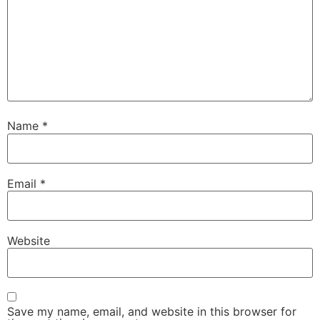
Name
*
Email
*
Website
Save my name, email, and website in this browser for