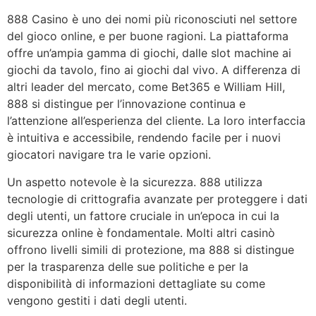
888 Casino è uno dei nomi più riconosciuti nel settore
del gioco online, e per buone ragioni. La piattaforma
offre un’ampia gamma di giochi, dalle slot machine ai
giochi da tavolo, fino ai giochi dal vivo. A differenza di
altri leader del mercato, come Bet365 e William Hill,
888 si distingue per l’innovazione continua e
l’attenzione all’esperienza del cliente. La loro interfaccia
è intuitiva e accessibile, rendendo facile per i nuovi
giocatori navigare tra le varie opzioni.
Un aspetto notevole è la sicurezza. 888 utilizza
tecnologie di crittografia avanzate per proteggere i dati
degli utenti, un fattore cruciale in un’epoca in cui la
sicurezza online è fondamentale. Molti altri casinò
offrono livelli simili di protezione, ma 888 si distingue
per la trasparenza delle sue politiche e per la
disponibilità di informazioni dettagliate su come
vengono gestiti i dati degli utenti.