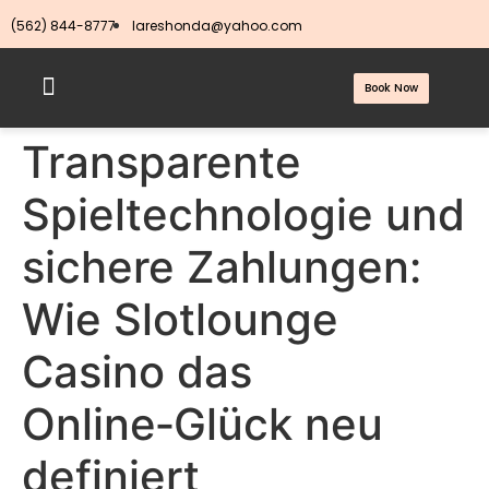
(562) 844-8777
lareshonda@yahoo.com
Book Now
Transparente
Spieltechnologie und
sichere Zahlungen:
Wie Slotlounge
Casino das
Online‑Glück neu
definiert