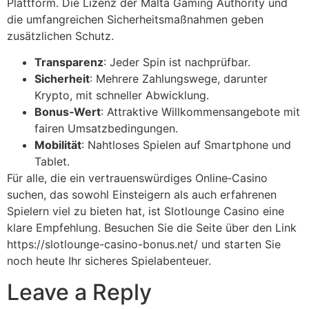
Plattform. Die Lizenz der Malta Gaming Authority und
die umfangreichen Sicherheitsmaßnahmen geben
zusätzlichen Schutz.
Transparenz
: Jeder Spin ist nachprüfbar.
Sicherheit
: Mehrere Zahlungswege, darunter
Krypto, mit schneller Abwicklung.
Bonus‑Wert
: Attraktive Willkommensangebote mit
fairen Umsatzbedingungen.
Mobilität
: Nahtloses Spielen auf Smartphone und
Tablet.
Für alle, die ein vertrauenswürdiges Online‑Casino
suchen, das sowohl Einsteigern als auch erfahrenen
Spielern viel zu bieten hat, ist Slotlounge Casino eine
klare Empfehlung. Besuchen Sie die Seite über den Link
https://slotlounge-casino-bonus.net/ und starten Sie
noch heute Ihr sicheres Spielabenteuer.
Leave a Reply