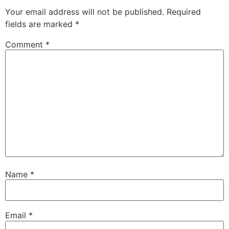
Your email address will not be published.
Required
fields are marked
*
Comment
*
Name
*
Email
*