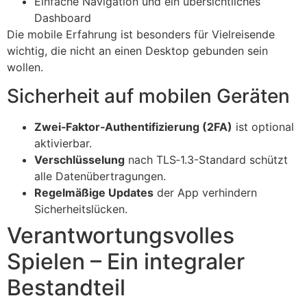
Einfache Navigation und ein übersichtliches
Dashboard
Die mobile Erfahrung ist besonders für Vielreisende
wichtig, die nicht an einen Desktop gebunden sein
wollen.
Sicherheit auf mobilen Geräten
Zwei‑Faktor‑Authentifizierung (2FA)
ist optional
aktivierbar.
Verschlüsselung
nach TLS‑1.3-Standard schützt
alle Datenübertragungen.
Regelmäßige Updates
der App verhindern
Sicherheitslücken.
Verantwortungsvolles
Spielen – Ein integraler
Bestandteil