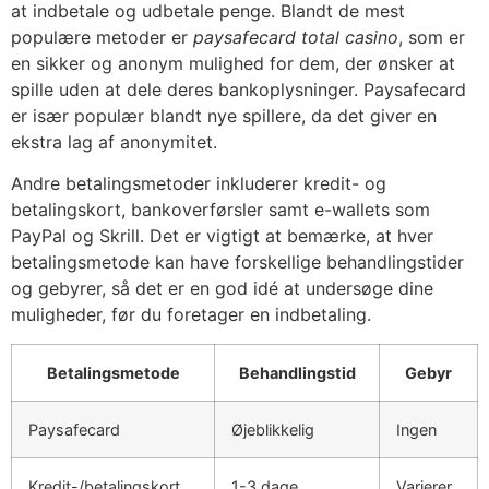
at indbetale og udbetale penge. Blandt de mest
populære metoder er
paysafecard total casino
, som er
en sikker og anonym mulighed for dem, der ønsker at
spille uden at dele deres bankoplysninger. Paysafecard
er især populær blandt nye spillere, da det giver en
ekstra lag af anonymitet.
Andre betalingsmetoder inkluderer kredit- og
betalingskort, bankoverførsler samt e-wallets som
PayPal og Skrill. Det er vigtigt at bemærke, at hver
betalingsmetode kan have forskellige behandlingstider
og gebyrer, så det er en god idé at undersøge dine
muligheder, før du foretager en indbetaling.
Betalingsmetode
Behandlingstid
Gebyr
Paysafecard
Øjeblikkelig
Ingen
Kredit-/betalingskort
1-3 dage
Varierer