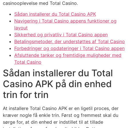
casinooplevelse med Total Casino.
Sådan installerer du Total Casino APK
Navigering i Total Casino appens funktioner og
layout
Sikkerhed og privatliv i Total Casino appen
Betalingsmetoder, der understøttes af Total Casino
Forbedringer og opdateringer i Total Casino appen
Afsluttende tanker og fremtidige muligheder med
Total Casino
Sådan installerer du Total
Casino APK på din enhed
trin for trin
At installere Total Casino APK er en ligetil proces, der
kræver nogle få enkle trin. Først og fremmest skal du
sørge for, at din enhed er indstillet til at tillade