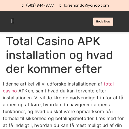
(562) 844-8777
lareshonda@yahoo.com
Book Now
Total Casino APK
installation og hvad
der kommer efter
I denne artikel vil vi udforske installationen af
total
casino
APK’en, samt hvad du kan forvente efter
installationen. Vi vil dække de nødvendige trin for at få
appen op at køre, hvordan du navigerer i appens
funktioner, og hvad du skal være opmærksom på i
forhold til sikkerhed og betalingsmetoder. Læs med for
at få indsigt i, hvordan du kan få mest muligt ud af din