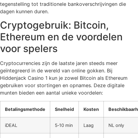
tegenstelling tot traditionele bankoverschrijvingen die
dagen kunnen duren.
Cryptogebruik: Bitcoin,
Ethereum en de voordelen
voor spelers
Cryptocurrencies zijn de laatste jaren steeds meer
geïntegreerd in de wereld van online gokken. Bij
Hiddenjack Casino 1 kun je zowel Bitcoin als Ethereum
gebruiken voor stortingen en opnames. Deze digitale
munten bieden een aantal unieke voordelen:
Betalingsmethode
Snelheid
Kosten
Beschikbaarh
iDEAL
5‑10 min
Laag
NL only