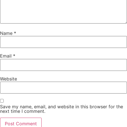
Name
*
Email
*
Website
Save my name, email, and website in this browser for the
next time I comment.