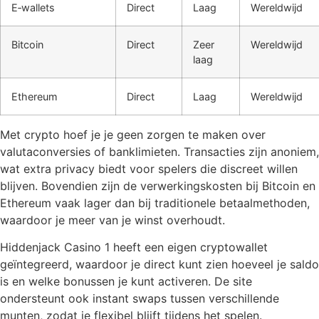
E‑wallets
Direct
Laag
Wereldwijd
Bitcoin
Direct
Zeer
Wereldwijd
laag
Ethereum
Direct
Laag
Wereldwijd
Met crypto hoef je je geen zorgen te maken over
valutaconversies of banklimieten. Transacties zijn anoniem,
wat extra privacy biedt voor spelers die discreet willen
blijven. Bovendien zijn de verwerkingskosten bij Bitcoin en
Ethereum vaak lager dan bij traditionele betaalmethoden,
waardoor je meer van je winst overhoudt.
Hiddenjack Casino 1 heeft een eigen cryptowallet
geïntegreerd, waardoor je direct kunt zien hoeveel je saldo
is en welke bonussen je kunt activeren. De site
ondersteunt ook instant swaps tussen verschillende
munten, zodat je flexibel blijft tijdens het spelen.