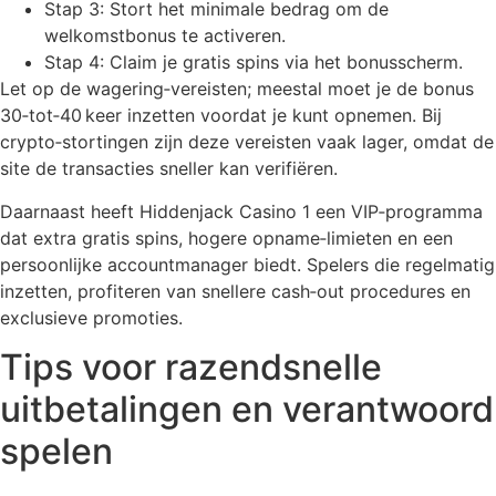
Stap 3: Stort het minimale bedrag om de
welkomstbonus te activeren.
Stap 4: Claim je gratis spins via het bonusscherm.
Let op de wagering‑vereisten; meestal moet je de bonus
30‑tot‑40 keer inzetten voordat je kunt opnemen. Bij
crypto‑stortingen zijn deze vereisten vaak lager, omdat de
site de transacties sneller kan verifiëren.
Daarnaast heeft Hiddenjack Casino 1 een VIP‑programma
dat extra gratis spins, hogere opname‑limieten en een
persoonlijke accountmanager biedt. Spelers die regelmatig
inzetten, profiteren van snellere cash‑out procedures en
exclusieve promoties.
Tips voor razendsnelle
uitbetalingen en verantwoord
spelen