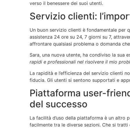
verso il benessere dei suoi utenti.
Servizio clienti: l’im
Un buon servizio clienti è fondamentale per q
assistenza 24 ore su 24, 7 giorni su 7, attrave
affrontare qualsiasi problema o domanda che 
Sara, una nuova utente, ha condiviso la sua 
rapidi e professionali nel risolvere il mio prob
La rapidità e l’efficienza del servizio client
fiducia. Gli utenti si sentono supportati e a
Piattaforma user-friend
del successo
La facilità d’uso della piattaforma è un altro 
facilmente tra le diverse sezioni. Che si tratti