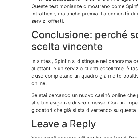
Queste testimonianze dimostrano come Spinfin 
intrattiene, ma anche premia. La comunità di g
servizi offerti.
Conclusione: perché sc
scelta vincente
In sintesi, Spinfin si distingue nel panorama 
allettanti e un servizio clienti eccellente, è
d’uso completano un quadro già molto positiv
online.
Se stai cercando un nuovo casinò online che p
alle tue esigenze di scommesse. Con un impegn
giocatori che già si sta divertendo su questa
Leave a Reply