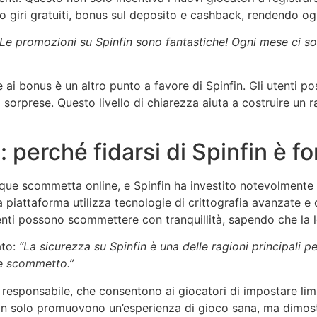
giri gratuiti, bonus sul deposito e cashback, rendendo og
“Le promozioni su Spinfin sono fantastiche! Ogni mese ci s
ve ai bonus è un altro punto a favore di Spinfin. Gli utenti 
orprese. Questo livello di chiarezza aiuta a costruire un ra
à: perché fidarsi di Spinfin è 
nque scommetta online, e Spinfin ha investito notevolmente i
La piattaforma utilizza tecnologie di crittografia avanzate e
enti possono scommettere con tranquillità, sapendo che la l
ato:
“La sicurezza su Spinfin è una delle ragioni principali pe
re scommetto.”
 responsabile, che consentono ai giocatori di impostare limit
n solo promuovono un’esperienza di gioco sana, ma dimost