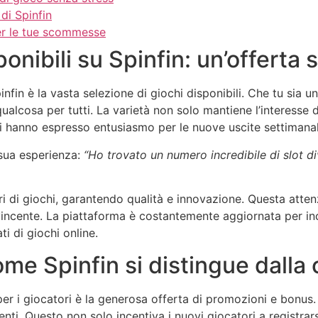
di Spinfin
er le tue scommesse
ponibili su Spinfin: un’offerta 
nfin è la vasta selezione di giochi disponibili. Che tu sia u
lcosa per tutti. La varietà non solo mantiene l’interesse de
nti hanno espresso entusiasmo per le nuove uscite settimanal
sua esperienza:
“Ho trovato un numero incredibile di slot 
tori di giochi, garantendo qualità e innovazione. Questa atten
vincente. La piattaforma è costantemente aggiornata per in
i di giochi online.
me Spinfin si distingue dalla
r i giocatori è la generosa offerta di promozioni e bonus. Da
ti. Questo non solo incentiva i nuovi giocatori a registrars