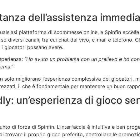
portanza dell’assistenza immed
ualsiasi piattaforma di scommesse online, e Spinfin eccelle
rso diversi canali, tra cui chat dal vivo, e-mail e telefono. 
i giocatori possano avere.
esperienza:
“Ho avuto un problema con un prelievo e ho contat
lema.”
i non solo migliorano l’esperienza complessiva dei giocatori
pprezzati, il che è fondamentale per mantenere un buon rapp
ly: un’esperienza di gioco sen
punto di forza di Spinfin. L’interfaccia è intuitiva e ben pro
 di trovare il proprio gioco preferito, controllare le promozion