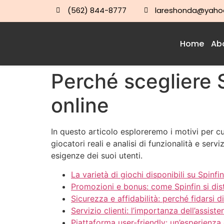
(562) 844-8777
lareshonda@yaho
Home
Ab
Perché scegliere 
online
In questo articolo esploreremo i motivi per c
giocatori reali e analisi di funzionalità e ser
esigenze dei suoi utenti.
La varietà di giochi disponibili su Spinfin
Promozioni e bonus: come Spinfin si dis
Sicurezza e affidabilità: perché fidarsi d
Servizio clienti: l’importanza dell’assis
Piattaforma user-friendly: un’esperienza