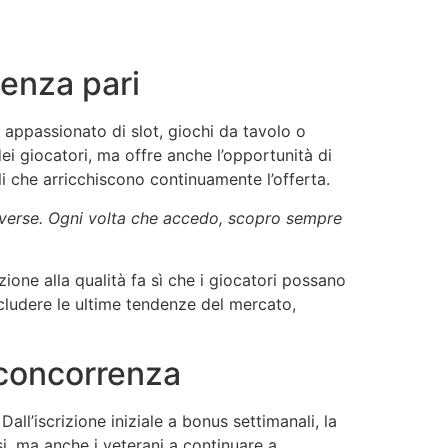
senza pari
n appassionato di slot, giochi da tavolo o
i giocatori, ma offre anche l’opportunità di
i che arricchiscono continuamente l’offerta.
diverse. Ogni volta che accedo, scopro sempre
zione alla qualità fa sì che i giocatori possano
cludere le ultime tendenze del mercato,
 concorrenza
ll’iscrizione iniziale a bonus settimanali, la
i, ma anche i veterani a continuare a