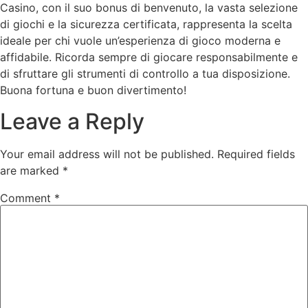
Casino, con il suo bonus di benvenuto, la vasta selezione
di giochi e la sicurezza certificata, rappresenta la scelta
ideale per chi vuole un’esperienza di gioco moderna e
affidabile. Ricorda sempre di giocare responsabilmente e
di sfruttare gli strumenti di controllo a tua disposizione.
Buona fortuna e buon divertimento!
Leave a Reply
Your email address will not be published.
Required fields
are marked
*
Comment
*