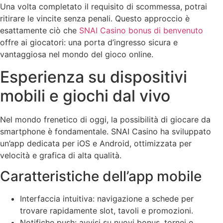
Una volta completato il requisito di scommessa, potrai
ritirare le vincite senza penali. Questo approccio è
esattamente ciò che
SNAI Casino bonus di benvenuto
offre ai giocatori: una porta d’ingresso sicura e
vantaggiosa nel mondo del gioco online.
Esperienza su dispositivi
mobili e giochi dal vivo
Nel mondo frenetico di oggi, la possibilità di giocare da
smartphone è fondamentale. SNAI Casino ha sviluppato
un’app dedicata per iOS e Android, ottimizzata per
velocità e grafica di alta qualità.
Caratteristiche dell’app mobile
Interfaccia intuitiva: navigazione a schede per
trovare rapidamente slot, tavoli e promozioni.
Notifiche push: avvisi su nuovi bonus, tornei e