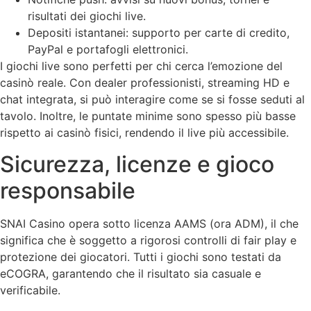
risultati dei giochi live.
Depositi istantanei: supporto per carte di credito,
PayPal e portafogli elettronici.
I giochi live sono perfetti per chi cerca l’emozione del
casinò reale. Con dealer professionisti, streaming HD e
chat integrata, si può interagire come se si fosse seduti al
tavolo. Inoltre, le puntate minime sono spesso più basse
rispetto ai casinò fisici, rendendo il live più accessibile.
Sicurezza, licenze e gioco
responsabile
SNAI Casino opera sotto licenza AAMS (ora ADM), il che
significa che è soggetto a rigorosi controlli di fair play e
protezione dei giocatori. Tutti i giochi sono testati da
eCOGRA, garantendo che il risultato sia casuale e
verificabile.