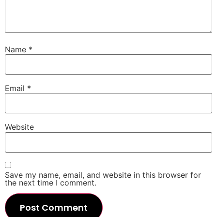
Name
*
Email
*
Website
Save my name, email, and website in this browser for
the next time I comment.