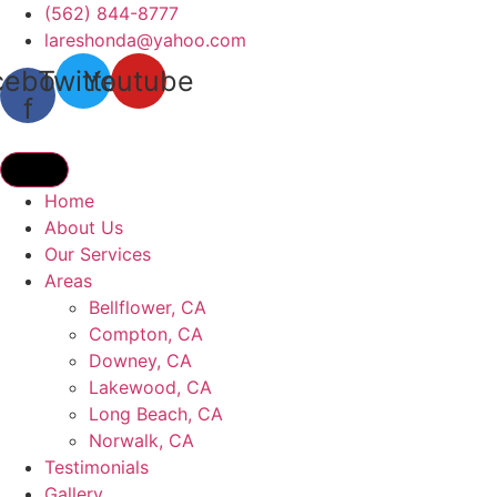
Skip
(562) 844-8777
to
lareshonda@yahoo.com
content
cebook-
Twitter
Youtube
f
Home
About Us
Our Services
Areas
Bellflower, CA
Compton, CA
Downey, CA
Lakewood, CA
Long Beach, CA
Norwalk, CA
Testimonials
Gallery