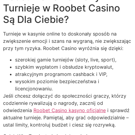
Turnieje w Roobet Casino
Są Dla Ciebie?
Turnieje w kasynie online to doskonały sposób na
zwiększenie emocji i szans na wygraną, nie zwiększając
przy tym ryzyka. Roobet Casino wyróżnia się dzięki:
szerokiej gamie turniejów (sloty, live, sport),
szybkim wypłatom i obsłudze kryptowalut,
atrakcyjnym programom cashback i VIP,
wysokim poziomie bezpieczeństwa i
licencjonowaniu.
Jeśli chcesz dołączyć do społeczności graczy, którzy
codziennie rywalizują o nagrody, zacznij od
odwiedzenia
Roobet Casino kasyno oficjalne
i sprawdź
aktualne turnieje. Pamiętaj, aby grać odpowiedzialnie –
ustal limity, kontroluj budżet i ciesz się rozrywką.