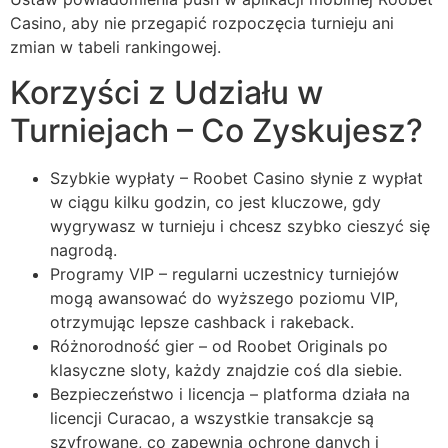
Casino, aby nie przegapić rozpoczęcia turnieju ani
zmian w tabeli rankingowej.
Korzyści z Udziału w
Turniejach – Co Zyskujesz?
Szybkie wypłaty – Roobet Casino słynie z wypłat
w ciągu kilku godzin, co jest kluczowe, gdy
wygrywasz w turnieju i chcesz szybko cieszyć się
nagrodą.
Programy VIP – regularni uczestnicy turniejów
mogą awansować do wyższego poziomu VIP,
otrzymując lepsze cashback i rakeback.
Różnorodność gier – od Roobet Originals po
klasyczne sloty, każdy znajdzie coś dla siebie.
Bezpieczeństwo i licencja – platforma działa na
licencji Curacao, a wszystkie transakcje są
szyfrowane, co zapewnia ochronę danych i