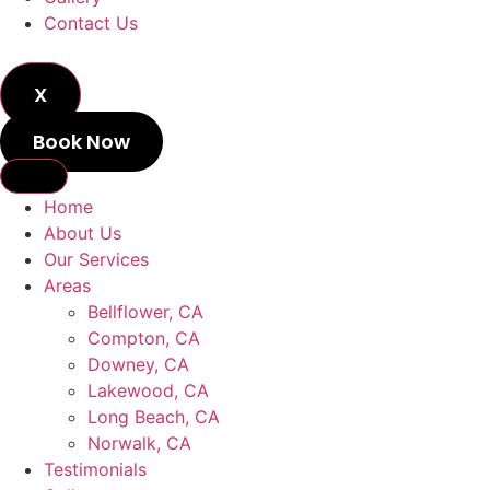
Contact Us
X
Book Now
Home
About Us
Our Services
Areas
Bellflower, CA
Compton, CA
Downey, CA
Lakewood, CA
Long Beach, CA
Norwalk, CA
Testimonials