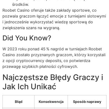
środków.
Roobet Casino oferuje także zakłady sportowe, co
pozwala graczom łączyć emocje z turniejami slotowymi
i jednocześnie wykorzystać wiedzę sportową do
zwiększenia szans na wygraną.
Did You Know?
W 2023 roku ponad 45 % nagród w turniejach Roobet
Casino zostało przyznanych graczom, którzy korzystali
z opcji cryptocurrency deposits, co potwierdza
przewagę szybkich płatności cyfrowych.
Najczęstsze Błędy Graczy i
Jak Ich Unikać
Błąd
Konsekwencja
Sposób naprawy