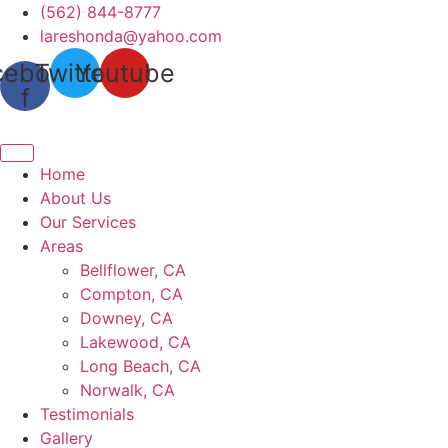
Skip
(562) 844-8777
to
lareshonda@yahoo.com
content
cebook-
Twitter
Youtube
f
Home
About Us
Our Services
Areas
Bellflower, CA
Compton, CA
Downey, CA
Lakewood, CA
Long Beach, CA
Norwalk, CA
Testimonials
Gallery