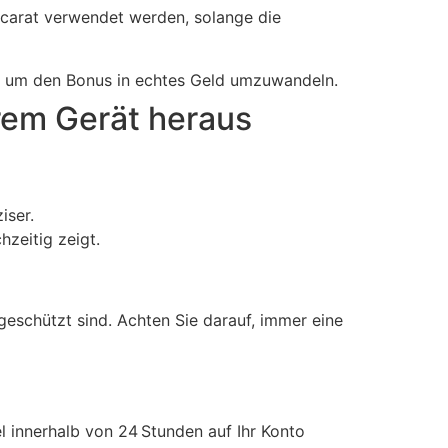
ccarat verwendet werden, solange die
ern, um den Bonus in echtes Geld umzuwandeln.
rem Gerät heraus
iser.
hzeitig zeigt.
schützt sind. Achten Sie darauf, immer eine
l innerhalb von 24 Stunden auf Ihr Konto