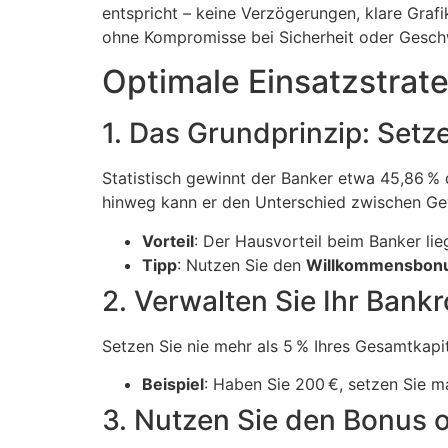
entspricht – keine Verzögerungen, klare Grafi
ohne Kompromisse bei Sicherheit oder Gesch
Optimale Einsatzstrat
1. Das Grundprinzip: Setz
Statistisch gewinnt der Banker etwa 45,86 % d
hinweg kann er den Unterschied zwischen Ge
Vorteil
: Der Hausvorteil beim Banker lieg
Tipp
: Nutzen Sie den
Willkommensbon
2. Verwalten Sie Ihr Bankr
Setzen Sie nie mehr als 5 % Ihres Gesamtkapi
Beispiel
: Haben Sie 200 €, setzen Sie m
3. Nutzen Sie den Bonus 