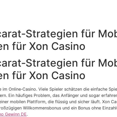
arat‑Strategien für Mob
den für Xon Casino
arat‑Strategien für Mob
den für Xon Casino
le im Online‑Casino. Viele Spieler schätzen die einfache S
sern. Ein häufiges Problem, das Anfänger und sogar erfahren
ner mobilen Plattform, die flüssig und sicher läuft. Xon Ca
großzügigen Willkommensbonus und ein Bonus ohne Einzahlu
no Gewinn DE
.