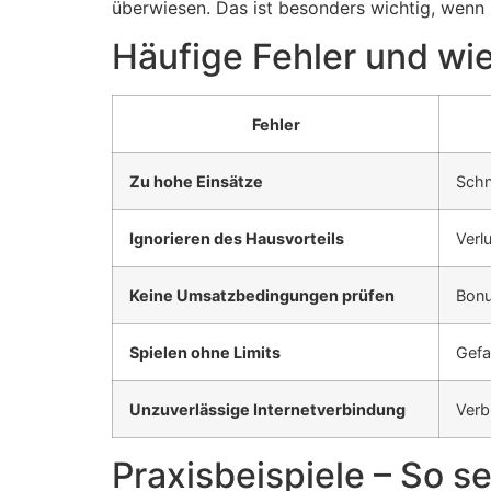
überwiesen. Das ist besonders wichtig, wenn 
Häufige Fehler und wie
Fehler
Zu hohe Einsätze
Schn
Ignorieren des Hausvorteils
Verlu
Keine Umsatzbedingungen prüfen
Bonu
Spielen ohne Limits
Gefa
Unzuverlässige Internetverbindung
Verb
Praxisbeispiele – So s