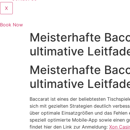
X
Book Now
Meisterhafte Bacc
ultimative Leitfa
Meisterhafte Bacc
ultimative Leitfa
Baccarat ist eines der beliebtesten Tischspie
sich mit gezielten Strategien deutlich verbes
über optimale Einsatzgrößen und das Fehlen ei
speziell optimierte Mobile‑App sowie einen 
findet hier den Link zur Anmeldung:
Xon Casi