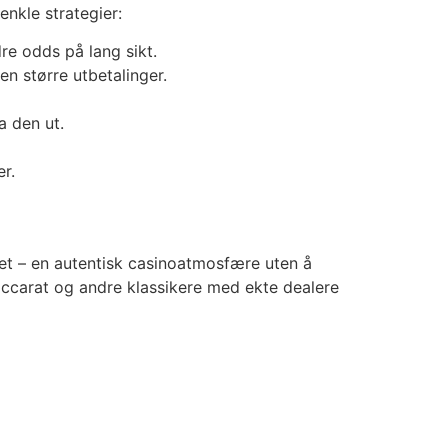
enkle strategier:
re odds på lang sikt.
men større utbetalinger.
a den ut.
er.
 det – en autentisk casinoatmosfære uten å
accarat og andre klassikere med ekte dealere