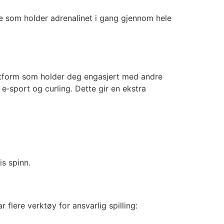
lse som holder adrenalinet i gang gjennom hele
attform som holder deg engasjert med andre
e‑sport og curling. Dette gir en ekstra
is spinn.
flere verktøy for ansvarlig spilling: