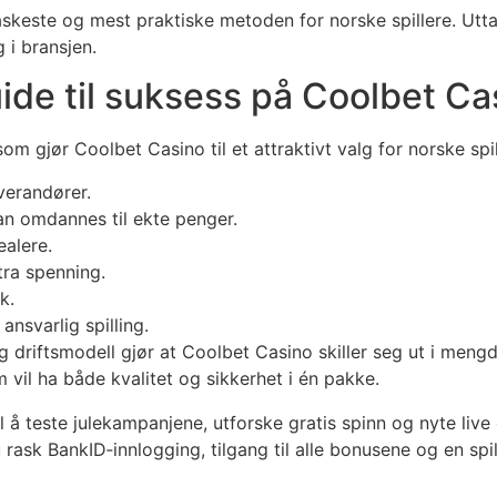
skeste og mest praktiske metoden for norske spillere. Utta
 i bransjen.
uide til suksess på Coolbet Ca
m gjør Coolbet Casino til et attraktivt valg for norske spill
everandører.
n omdannes til ekte penger.
alere.
tra spenning.
k.
nsvarlig spilling.
g driftsmodell gjør at Coolbet Casino skiller seg ut i meng
 vil ha både kvalitet og sikkerhet i én pakke.
il å teste julekampanjene, utforske gratis spinn og nyte live
u rask BankID‑innlogging, tilgang til alle bonusene og en s