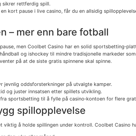
sikrer rettferdig spill.
en kort pause i live casino, får du en allsidig spilloppleve
en – mer enn bare fotball
en pause, men Coolbet Casino har en solid sportsbetting‑pl
håndball og ishockey til mindre tradisjonelle markeder som 
 venter på at de siste gratis spinnene skal spinne.
r jevnlig oddsforsterkninger på utvalgte kamper.
d og juster innsatsen etter spillets utvikling.
a sportsbetting til å fylle på casino‑kontoen for flere grat
rygg spillopplevelse
iktig å holde spillingen under kontroll. Coolbet Casino har 