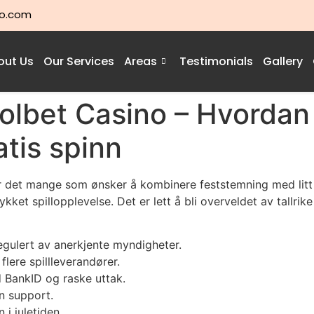
o.com
out Us
Our Services
Areas
Testimonials
Gallery
lbet Casino – Hvordan 
tis spinn
er det mange som ønsker å kombinere feststemning med litt e
ykket spillopplevelse. Det er lett å bli overveldet av tallri
egulert av anerkjente myndigheter.
 flere spillleverandører.
 BankID og raske uttak.
n support.
i juletiden.