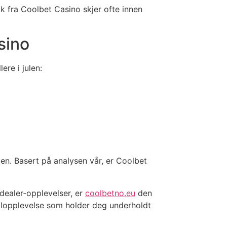
k fra Coolbet Casino skjer ofte innen
sino
ere i julen:
den. Basert på analysen vår, er Coolbet
 dealer‑opplevelser, er
coolbetno.eu
den
pillopplevelse som holder deg underholdt