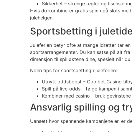
Sikkerhet – strenge regler og lisensiering 
Hvis du kombinerer gratis spinn på slots med 
julehelgen.
Sportsbetting i juletid
Juleferien betyr ofte at mange idretter tar 
sportsarrangementer. Du kan satse på alt fra 
dimensjon til spilløktene dine, spesielt når du
Noen tips for sportsbetting i juleferien:
Utnytt oddsboost – Coolbet Casino tilby
Spill på live‑odds – følge kampen i sannti
Kombiner med casino – bruk gevinstene fr
Ansvarlig spilling og t
Uansett hvor spennende kampanjene er, er det v