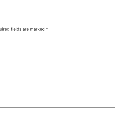
uired fields are marked
*