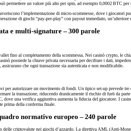
ò può permettere un valore più alto per spin, ad esempio 0,0002 BTC per
à favoriscono l’implementazione di micro‑scommesse, dove i giocatori pu
nerazione di giochi “pay‑per‑play” con payout immediato, un’ulteriore e
ata e multi‑signature – 300 parole
wallet fino al completamento della scommessa. Nei casinò crypto, le chi
asinò possiede la chiave privata necessaria per decifrare i dati, impedendo
 assicurano che ogni transazione sia autenticata e non modificabile.
iavi per autorizzare un movimento di fondi. Un tipico set‑up prevede tre
rmare la transazione, riducendo drasticamente il rischio di furti da parte
TC, dove una verifica aggiuntiva aumenta la fiducia del giocatore. I cas
tte prima della conferma finale.
quadro normativo europeo – 240 parole
so delle criptovalute nei giochi d’azzardo. La direttiva AML (Anti‑Money