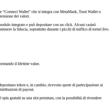
te “Connect Wallet” che si integra con MetaMask, Trust Wallet o
rensione dei valori.
 modulo integrato e può depositare con un click. Alcuni casinò
ere la fiducia, soprattutto durante i picchi di traffico di tornei live.
entando il lifetime value.
 depositano token e, in cambio, ricevono quote di partecipazione ai
istribuzioni di payout.
pin gratuiti su una slot premium, con la possibilità di rivendere