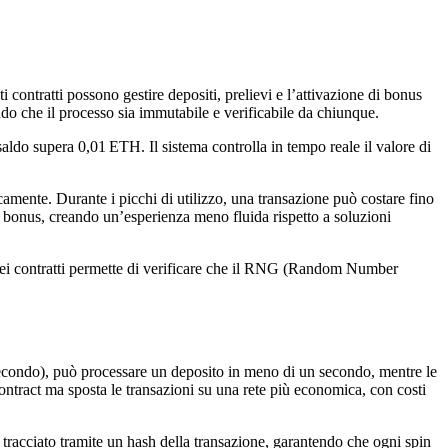
contratti possono gestire depositi, prelievi e l’attivazione di bonus
do che il processo sia immutabile e verificabile da chiunque.
saldo supera 0,01 ETH. Il sistema controlla in tempo reale il valore di
icamente. Durante i picchi di utilizzo, una transazione può costare fino
 bonus, creando un’esperienza meno fluida rispetto a soluzioni
ci dei contratti permette di verificare che il RNG (Random Number
 secondo), può processare un deposito in meno di un secondo, mentre le
tract ma sposta le transazioni su una rete più economica, con costi
tracciato tramite un hash della transazione, garantendo che ogni spin