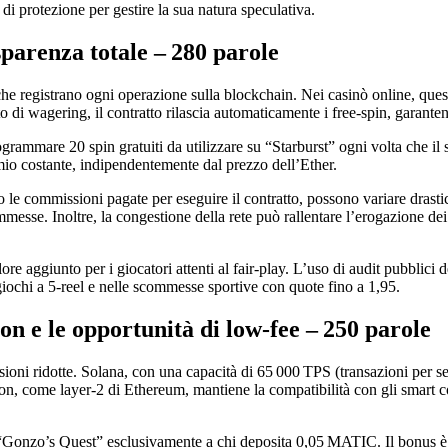
di protezione per gestire la sua natura speculativa.
parenza totale – 280 parole
e registrano ogni operazione sulla blockchain. Nei casinò online, questi 
i wagering, il contratto rilascia automaticamente i free‑spin, garanten
grammare 20 spin gratuiti da utilizzare su “Starburst” ogni volta che il 
io costante, indipendentemente dal prezzo dell’Ether.
ro le commissioni pagate per eseguire il contratto, possono variare drast
sse. Inoltre, la congestione della rete può rallentare l’erogazione dei
ore aggiunto per i giocatori attenti al fair‑play. L’uso di audit pubbli
 giochi a 5‑reel e nelle scommesse sportive con quote fino a 1,95.
n e le opportunità di low‑fee – 250 parole
ssioni ridotte. Solana, con una capacità di 65 000 TPS (transazioni per
, come layer‑2 di Ethereum, mantiene la compatibilità con gli smart con
u “Gonzo’s Quest” esclusivamente a chi deposita 0,05 MATIC. Il bonus è 