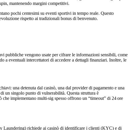
 spin, mantenendo margini competitivi.
ntano pochi centesimi su eventi sportivi in tempo reale. Questo
voluzione rispetto ai tradizionali bonus di benvenuto.
avi pubbliche vengono usate per cifrare le informazioni sensibili, come
 a eventuali intercettatori di accedere a dettagli finanziari. Inoltre, le
 chiavi: una detenuta dal casinò, una dal provider di pagamento e una
 di un singolo punto di vulnerabilità. Questa struttura è
inò che implementano multi‑sig spesso offrono un “timeout” di 24 ore
 Laundering) richiede ai casinò di identificare i clienti (KYC) e di