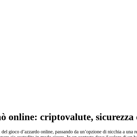
ò online: criptovalute, sicurezza 
el gioco d’azzardo online, passando da un’opzione di nicchia a una reale 