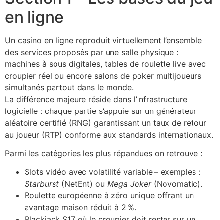
en ligne
Un casino en ligne reproduit virtuellement l’ensemble
des services proposés par une salle physique :
machines à sous digitales, tables de roulette live avec
croupier réel ou encore salons de poker multijoueurs
simultanés partout dans le monde.
La différence majeure réside dans l’infrastructure
logicielle : chaque partie s’appuie sur un générateur
aléatoire certifié (RNG) garantissant un taux de retour
au joueur (RTP) conforme aux standards internationaux.
Parmi les catégories les plus répandues on retrouve :
Slots vidéo avec volatilité variable – exemples :
Starburst
(NetEnt) ou
Mega Joker
(Novomatic).
Roulette européenne à zéro unique offrant un
avantage maison réduit à 2 %.
Blackjack S17 où le croupier doit rester sur un