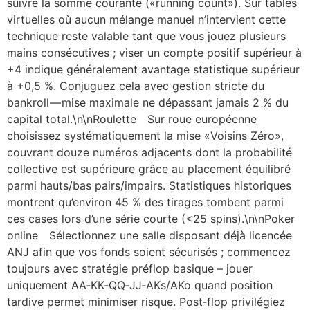
suivre la somme courante («​running count​»). Sur tables
virtuelles où aucun mélange manuel n’intervient cette
technique reste valable tant que vous jouez plusieurs
mains consécutives ; viser un compte positif supérieur à
+4 indique généralement avantage statistique supérieur
à +0,5 %. Conjuguez cela avec gestion stricte du
bankroll — mise maximale ne dépassant jamais 2 % du
capital total.\n\nRoulette Sur roue européenne
choisissez systématiquement la mise «​Voisins Zéro​»,
couvrant douze numéros adjacents dont la probabilité
collective est supérieure grâce au placement équilibré
parmi hauts/bas pairs/impairs. Statistiques historiques
montrent qu’environ 45 % des tirages tombent parmi
ces cases lors d’une série courte (<25 spins).\n\nPoker
online Sélectionnez une salle disposant déjà licencée
ANJ afin que vos fonds soient sécurisés ; commencez
toujours avec stratégie préflop basique ­– jouer
uniquement AA‐KK‐QQ‐JJ‐AKs/AKo quand position
tardive permet minimiser risque. Post‑flop privilégiez