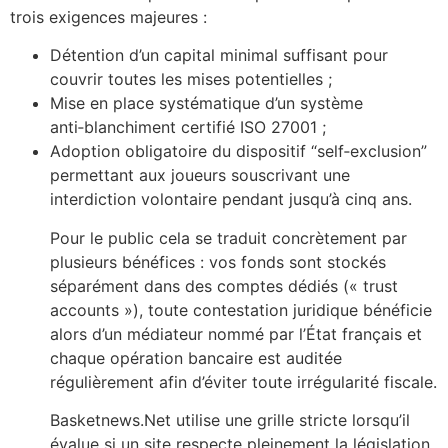
trois exigences majeures :
Détention d’un capital minimal suffisant pour
couvrir toutes les mises potentielles ;
Mise en place systématique d’un système
anti‑blanchiment certifié ISO 27001 ;
Adoption obligatoire du dispositif “self‑exclusion”
permettant aux joueurs souscrivant une
interdiction volontaire pendant jusqu’à cinq ans.
Pour le public cela se traduit concrètement par
plusieurs bénéfices : vos fonds sont stockés
séparément dans des comptes dédiés (« trust
accounts »), toute contestation juridique bénéficie
alors d’un médiateur nommé par l’État français et
chaque opération bancaire est auditée
régulièrement afin d’éviter toute irrégularité fiscale.
Basketnews.Net utilise une grille stricte lorsqu’il
évalue si un site respecte pleinement la législation