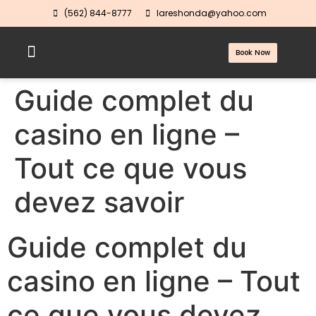
(562) 844-8777
lareshonda@yahoo.com
Book Now
Guide complet du
casino en ligne –
Tout ce que vous
devez savoir
Guide complet du
casino en ligne – Tout
ce que vous devez