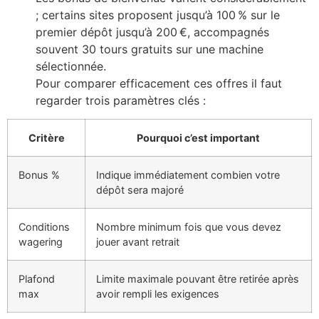
; certains sites proposent jusqu’à 100 % sur le
premier dépôt jusqu’à 200 €, accompagnés
souvent 30 tours gratuits sur une machine
sélectionnée.
Pour comparer efficacement ces offres il faut
regarder trois paramètres clés :
Critère
Pourquoi c’est important
Bonus %
Indique immédiatement combien votre
dépôt sera majoré
Conditions
Nombre minimum fois que vous devez
wagering
jouer avant retrait
Plafond
Limite maximale pouvant être retirée après
max
avoir rempli les exigences