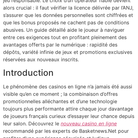
jeu responsable. Le choix d’un opérateur fiable devient
alors crucial : il faut vérifier la licence délivrée par l’ANJ,
s’assurer que les données personnelles sont chiffrées et
que les bonus proposés ne cachent pas de conditions
abusives. Un guide détaillé aide le joueur à naviguer
entre ces exigences tout en profitant pleinement des
avantages offerts par le numérique : rapidité des
dépôts, variété infinie de jeux et promotions exclusives
réservées aux nouveaux inscrits.
Introduction
Le phénomène des casinos en ligne n’a jamais été aussi
visible qu’en ce moment ; la combinaison d’offres
promotionnelles alléchantes et d’une technologie
toujours plus performante attire chaque jour davantage
de joueurs français curieux d’essayer leur chance depuis
leur salon. Découvrez le
nouveau casino en ligne
recommandé par les experts de Basketnews.Net pour