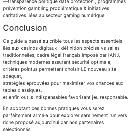
— transparence politique data protection , programmes
prévention gambling problématique & initiatives
caritatives liées au secteur gaming numérique.
Conclusion
Ce guide a passé au crible tous les aspects essentiels
liés aux casinos digitaux : définition précise vs salles
traditionnelles, cadre légal français imposé par l’ANJ,
techniques modernes assurant sécurité optimale,
critères pointus permettant choisir LE nouveau site
adéquat,
stratégies éprouvées pour maximiser vos chances aux
tables classiques,
et enfin outils indispensables favorisant jeu responsable.​
En adoptant ces bonnes pratiques vous serez
parfaitement armé·e pour explorer sereinement l’univers
riche proposé aujourd’hui par nos partenaires
sélectionnés.