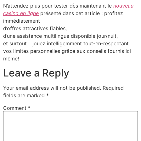
N’attendez plus pour tester dès maintenant le
nouveau
casino en ligne
présenté dans cet article ; profitez
immédiatement
d’offres attractives fiables,
d’une assistance multilingue disponible jour/nuit,
et surtout… jouez intelligemment tout-en-respectant
vos limites personnelles grâce aux conseils fournis ici
même!
Leave a Reply
Your email address will not be published.
Required
fields are marked
*
Comment
*