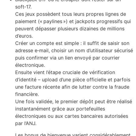
soft‑17.
Ces jeux possèdent tous leurs propres lignes de
paiement (« paylines ») et jackpots progressifs qui
peuvent dépasser plusieurs dizaines de millions
d’euros.
Créer un compte est simple : il suffit de saisir son
adresse e‑mail, choisir un nom d’utilisateur sécurisé
puis confirmer via un lien envoyé par courrier
électronique.
Ensuite vient l’étape cruciale de vérification
d’identité – upload d’une pièce officielle et parfois
une facture récente afin de lutter contre la fraude
financière.
Une fois validée, le premier dépôt peut être réalisé
instantanément grâce aux portefeuilles
électroniques ou aux cartes bancaires autorisées
par l’ANJ.
Les bonus de bienvenue varient considérablement