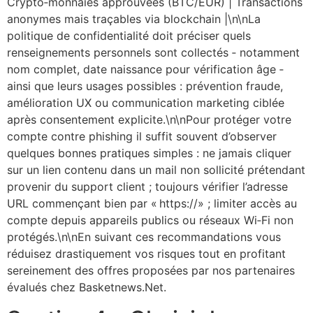
Crypto‑monnaies approuvées (BTC/EUR) | Transactions
anonymes mais traçables via blockchain |\n\nLa
politique de confidentialité doit préciser quels
renseignements personnels sont collectés ‑ notamment
nom complet, date naissance pour vérification âge ‑
ainsi que leurs usages possibles : prévention fraude,
amélioration UX ou communication marketing ciblée
après consentement explicite.\n\nPour protéger votre
compte contre phishing il suffit souvent d’observer
quelques bonnes pratiques simples : ne jamais cliquer
sur un lien contenu dans un mail non sollicité prétendant
provenir du support client ; toujours vérifier l’adresse
URL commençant bien par « https://» ; limiter accès au
compte depuis appareils publics ou réseaux Wi‑Fi non
protégés.\n\nEn suivant ces recommandations vous
réduisez drastiquement vos risques tout en profitant
sereinement des offres proposées par nos partenaires
évalués chez Basketnews.Net.