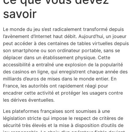
savoir
Le monde du jeu s’est radicalement transformé depuis
l’avènement d’Internet haut débit. Aujourd’hui, un joueur
peut accéder à des centaines de tables virtuelles depuis
son smartphone ou son ordinateur portable, sans se
déplacer dans un établissement physique. Cette
accessibilité a entraîné une explosion de la popularité
des casinos en ligne, qui enregistrent chaque année des
milliards d’euros de mises dans le monde entier. En
France, les autorités ont rapidement réagi pour
encadrer cette activité et protéger les usagers contre
les dérives éventuelles.
Les plateformes françaises sont soumises à une
législation stricte qui impose le respect de critères de
sécurité très élevés et la mise à disposition d’outils de