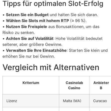
Tipps für optimalen Slot‑Erfolg
•
Setzen Sie ein Budget
und halten Sie sich daran.
•
Wählen Sie Slots mit hohem RTP
(≥ 96 %).
•
Nutzen Sie Freispiele
aus Bonusaktionen, um das
Risiko zu senken.
•
Achten Sie auf Volatilität
: Hohe Volatilität bedeutet
seltener, aber größere Gewinne.
•
Verwalten Sie Ihre Einsatzhöhe
: Starten Sie klein und
erhöhen Sie nur bei Gewinn.
Vergleich mit Alternativen
Kriterium
Casinolab
Anbieter
Casino
B
Lizenz
Malta (MA)
Curacao