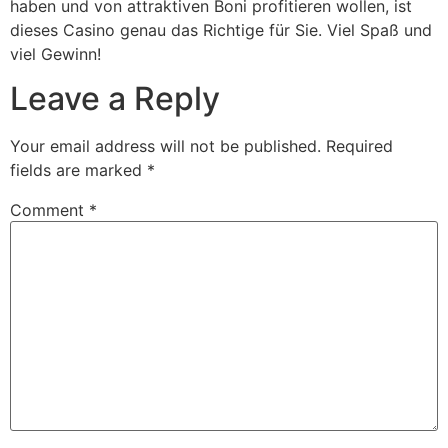
haben und von attraktiven Boni profitieren wollen, ist
dieses Casino genau das Richtige für Sie. Viel Spaß und
viel Gewinn!
Leave a Reply
Your email address will not be published.
Required
fields are marked
*
Comment
*