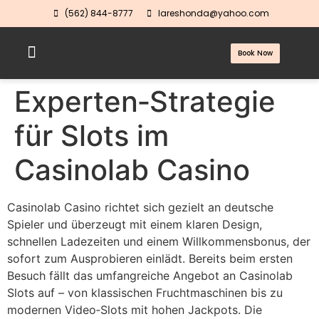
(562) 844-8777
lareshonda@yahoo.com
Book Now
Experten‑Strategie
für Slots im
Casinolab Casino
Casinolab Casino richtet sich gezielt an deutsche
Spieler und überzeugt mit einem klaren Design,
schnellen Ladezeiten und einem Willkommensbonus, der
sofort zum Ausprobieren einlädt. Bereits beim ersten
Besuch fällt das umfangreiche Angebot an Casinolab
Slots auf – von klassischen Fruchtmaschinen bis zu
modernen Video‑Slots mit hohen Jackpots. Die