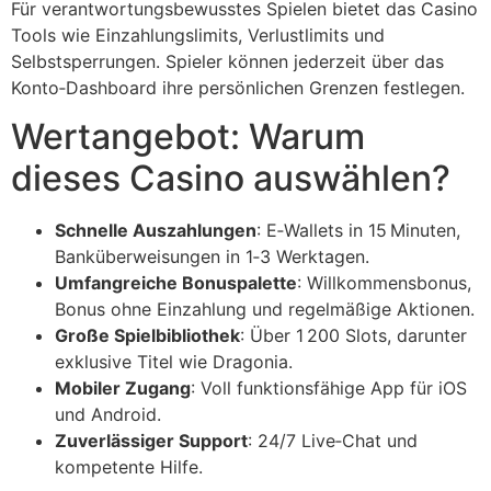
Für verantwortungsbewusstes Spielen bietet das Casino
Tools wie Einzahlungslimits, Verlustlimits und
Selbstsperrungen. Spieler können jederzeit über das
Konto‑Dashboard ihre persönlichen Grenzen festlegen.
Wertangebot: Warum
dieses Casino auswählen?
Schnelle Auszahlungen
: E‑Wallets in 15 Minuten,
Banküberweisungen in 1‑3 Werktagen.
Umfangreiche Bonuspalette
: Willkommensbonus,
Bonus ohne Einzahlung und regelmäßige Aktionen.
Große Spielbibliothek
: Über 1 200 Slots, darunter
exklusive Titel wie Dragonia.
Mobiler Zugang
: Voll funktionsfähige App für iOS
und Android.
Zuverlässiger Support
: 24/7 Live‑Chat und
kompetente Hilfe.