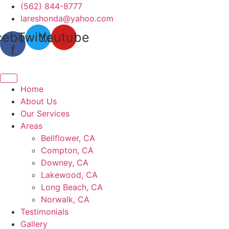
Skip
(562) 844-8777
to
lareshonda@yahoo.com
content
cebook-
Twitter
Youtube
f
Home
About Us
Our Services
Areas
Bellflower, CA
Compton, CA
Downey, CA
Lakewood, CA
Long Beach, CA
Norwalk, CA
Testimonials
Gallery