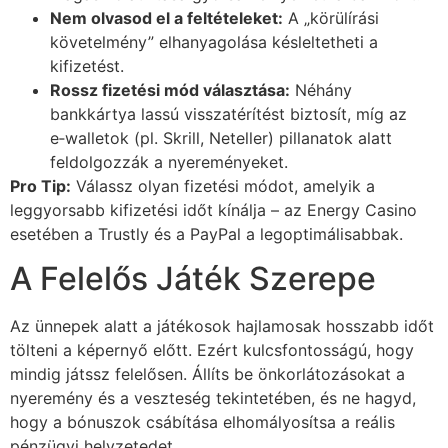
Nem olvasod el a feltételeket:
A „körülírási
követelmény” elhanyagolása késleltetheti a
kifizetést.
Rossz fizetési mód választása:
Néhány
bankkártya lassú visszatérítést biztosít, míg az
e‑walletok (pl. Skrill, Neteller) pillanatok alatt
feldolgozzák a nyereményeket.
Pro Tip:
Válassz olyan fizetési módot, amelyik a
leggyorsabb kifizetési időt kínálja – az Energy Casino
esetében a Trustly és a PayPal a legoptimálisabbak.
A Felelős Játék Szerepe
Az ünnepek alatt a játékosok hajlamosak hosszabb időt
tölteni a képernyő előtt. Ezért kulcsfontosságú, hogy
mindig játssz felelősen. Állíts be önkorlátozásokat a
nyeremény és a veszteség tekintetében, és ne hagyd,
hogy a bónuszok csábítása elhomályosítsa a reális
pénzügyi helyzetedet.