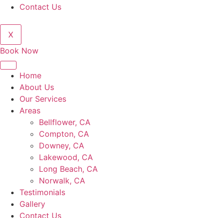
Contact Us
X
Book Now
Home
About Us
Our Services
Areas
Bellflower, CA
Compton, CA
Downey, CA
Lakewood, CA
Long Beach, CA
Norwalk, CA
Testimonials
Gallery
Contact Us