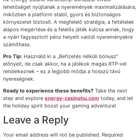
lehetőséget nyújtanak a nyeremények maximalizálására,
miközben a platform stabil, gyors és biztonságos
környezetet biztosít. A megfelelő stratégia, a feltételek
alapos megértése és a felelős játék kulcsa annak, hogy
a nyári fagyasztott pénz helyett valódi nyereményekre
számíthass.
Pro Tip:
Használd ki a „Befizetés nélküli bónusz”
előnyeit, de csak akkor, ha a játékok magas RTP‑vel
rendelkeznek – ez a legjobb módja a hosszú távú
nyereségnek.
Ready to experience these benefits?
Take the next
step and explore
energy-casinohu.com
today, and let
the holiday spirit boost your gaming adventure!
Leave a Reply
Your email address will not be published.
Required