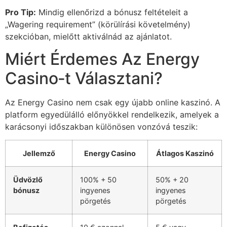
Pro Tip:
Mindig ellenőrizd a bónusz feltételeit a
„Wagering requirement” (körülírási követelmény)
szekcióban, mielőtt aktiválnád az ajánlatot.
Miért Érdemes Az Energy
Casino‑t Választani?
Az Energy Casino nem csak egy újabb online kaszinó. A
platform egyedülálló előnyökkel rendelkezik, amelyek a
karácsonyi időszakban különösen vonzóvá teszik:
Jellemző
Energy Casino
Átlagos Kaszinó
Üdvözlő
100% + 50
50% + 20
bónusz
ingyenes
ingyenes
pörgetés
pörgetés