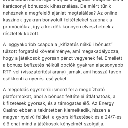
karácsonyi bónuszok kihasználása. De miért tűnik
nehéznek a megfelelő ajánlat megtalálása? Az online
kaszinók gyakran bonyolult feltételeket szabnak a
promóciókra, így a kezdők könnyen elveszhetnek a
részletek között.
A leggyakoribb csapda a „kifizetés nélküli bónusz”
túlzott forgatási követelménye, ami megakadályozza,
hogy a játékosok gyorsan pénzt vegyenek fel. Emellett
a bonusz befizetés nélküli opciók gyakran alacsonyabb
RTP‑vel (visszatérítési arány) járnak, ami hosszú távon
csökkenti a nyerési esélyeket.
A megoldás egyszerű: ismerd fel a megbízható
platformokat, ahol a bónusz feltételei átláthatóak, a
kifizetések gyorsak, és a támogatás élő. Az Energy
Casino ebben a tekintetben kiemelkedik, hiszen a
magyar nyelvű felület, a gyors kifizetések és a 24/7‑es
élő chat mind a játékosok kényelmét szolgálja.