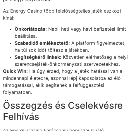
Az Energy Casino több felelősségteljes játék eszközt
kínál:
Önkorlátozás:
Napi, heti vagy havi befizetési limit
beállítása.
Szabadidő emlékeztető:
A platform figyelmeztet,
ha túl sok időt töltesz a játékban.
Segítségkérő linkek:
Közvetlen elérhetőség a helyi
szerencsejáték-önkormányzati szervezetekhez.
Quick Win:
Ha úgy érzed, hogy a játék hatással van a
mindennapi életedre, azonnal lépj kapcsolatba az élő
támogatással, akik segítenek a felfüggesztési
folyamatban.
Összegzés és Cselekvésre
Felhívás
Az Energy Casino karácsonyi bónuszai kiváló