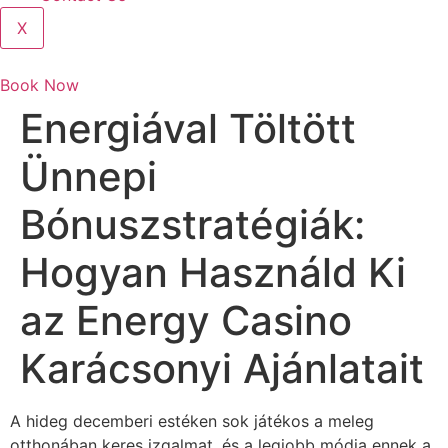
X
Book Now
Energiával Töltött
Ünnepi
Bónuszstratégiák:
Hogyan Használd Ki
az Energy Casino
Karácsonyi Ajánlatait
A hideg decemberi estéken sok játékos a meleg
otthonában keres izgalmat, és a legjobb módja ennek a