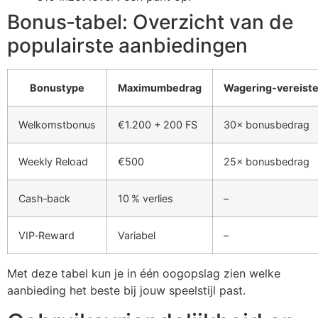
Bonus‑tabel: Overzicht van de
populairste aanbiedingen
Bonustype
Maximumbedrag
Wagering‑vereist
Welkomstbonus
€1.200 + 200 FS
30× bonusbedrag
Weekly Reload
€500
25× bonusbedrag
Cash‑back
10 % verlies
–
VIP‑Reward
Variabel
–
Met deze tabel kun je in één oogopslag zien welke
aanbieding het beste bij jouw speelstijl past.