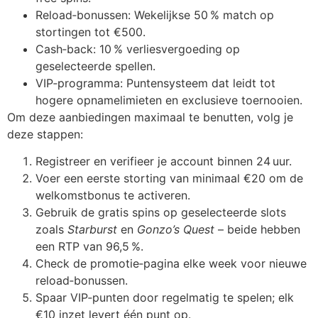
Reload‑bonussen: Wekelijkse 50 % match op
stortingen tot €500.
Cash‑back: 10 % verliesvergoeding op
geselecteerde spellen.
VIP‑programma: Puntensysteem dat leidt tot
hogere opnamelimieten en exclusieve toernooien.
Om deze aanbiedingen maximaal te benutten, volg je
deze stappen:
Registreer en verifieer je account binnen 24 uur.
Voer een eerste storting van minimaal €20 om de
welkomstbonus te activeren.
Gebruik de gratis spins op geselecteerde slots
zoals
Starburst
en
Gonzo’s Quest
– beide hebben
een RTP van 96,5 %.
Check de promotie‑pagina elke week voor nieuwe
reload‑bonussen.
Spaar VIP‑punten door regelmatig te spelen; elk
€10 inzet levert één punt op.