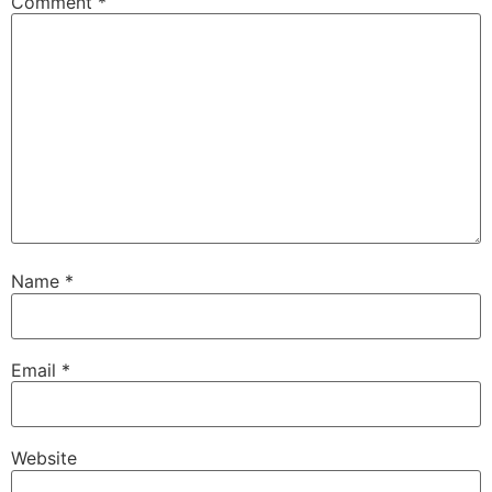
Comment
*
Name
*
Email
*
Website