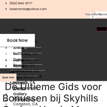
Skip
(562) 844-8777
to
lareshonda@yahoo.com
content
Facebook-
Twitter
Youtu
f
Home
About Us
Book Now
Our Services
Areas
Bellflower, CA
Compton, CA
Home
Downey, CA
About
Lakewood, CA
Us
Long Beach, CA
Our
Book Now
Norwalk, CA
De Ultieme Gids voor
Services
Testimonials
Areas
Gallery
Bonussen bij Skyhills
Bellflower, CA
Contact Us
Compton, CA