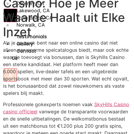
Casino: Hoe je Meer
Downey, CA
Lakewood, CA
Waarde Haalt uit Elke
X
Long Beach, CA
Norwalk, CA
Inzet
Testimonials
Als je op zoek bent naar een online casino dat niet
Gallery
alleen een enorme spelcatalogus biedt, maar ook echte
Contact
waarde toevoegt via bonussen, dan is Skyhills Casino
Us
een sterke kandidaat. Het platform heeft meer dan
6.000 spellen, live‑dealer tafels en een uitgebreide
X
sportsbook met meer dan 30 sporten. Wat echt opvalt,
is het bonusaanbod dat zowel nieuwkomers als vaste
spelers blij maakt.
Professionele gokexperts noemen vaak
SkyHills Casino
casino officieel
vanwege de transparante voorwaarden
en de snelle uitbetalingen. De welkomstbonus bestaat
uit een matchbonus tot €1.200 plus 200 gratis spins,
waardoor je meteen een goede start maakt. Daarnaast