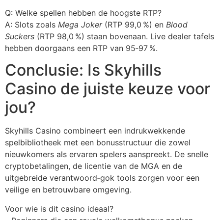
Q: Welke spellen hebben de hoogste RTP?
A: Slots zoals
Mega Joker
(RTP 99,0 %) en
Blood
Suckers
(RTP 98,0 %) staan bovenaan. Live dealer tafels
hebben doorgaans een RTP van 95‑97 %.
Conclusie: Is Skyhills
Casino de juiste keuze voor
jou?
Skyhills Casino combineert een indrukwekkende
spelbibliotheek met een bonusstructuur die zowel
nieuwkomers als ervaren spelers aanspreekt. De snelle
cryptobetalingen, de licentie van de MGA en de
uitgebreide verantwoord‑gok tools zorgen voor een
veilige en betrouwbare omgeving.
Voor wie is dit casino ideaal?