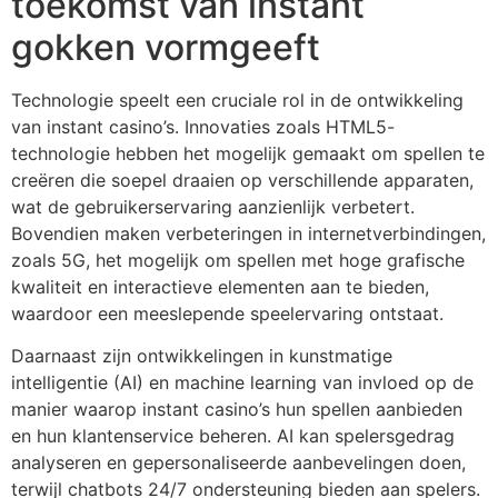
toekomst van instant
gokken vormgeeft
Technologie speelt een cruciale rol in de ontwikkeling
van instant casino’s. Innovaties zoals HTML5-
technologie hebben het mogelijk gemaakt om spellen te
creëren die soepel draaien op verschillende apparaten,
wat de gebruikerservaring aanzienlijk verbetert.
Bovendien maken verbeteringen in internetverbindingen,
zoals 5G, het mogelijk om spellen met hoge grafische
kwaliteit en interactieve elementen aan te bieden,
waardoor een meeslepende speelervaring ontstaat.
Daarnaast zijn ontwikkelingen in kunstmatige
intelligentie (AI) en machine learning van invloed op de
manier waarop instant casino’s hun spellen aanbieden
en hun klantenservice beheren. AI kan spelersgedrag
analyseren en gepersonaliseerde aanbevelingen doen,
terwijl chatbots 24/7 ondersteuning bieden aan spelers.