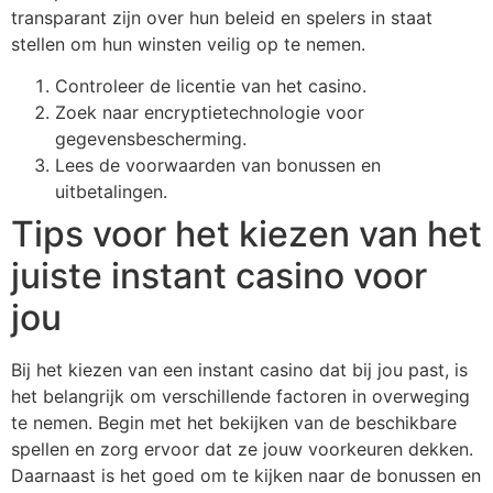
transparant zijn over hun beleid en spelers in staat
stellen om hun winsten veilig op te nemen.
Controleer de licentie van het casino.
Zoek naar encryptietechnologie voor
gegevensbescherming.
Lees de voorwaarden van bonussen en
uitbetalingen.
Tips voor het kiezen van het
juiste instant casino voor
jou
Bij het kiezen van een instant casino dat bij jou past, is
het belangrijk om verschillende factoren in overweging
te nemen. Begin met het bekijken van de beschikbare
spellen en zorg ervoor dat ze jouw voorkeuren dekken.
Daarnaast is het goed om te kijken naar de bonussen en