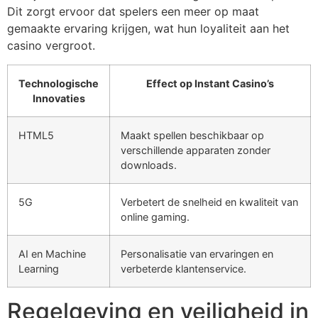
Dit zorgt ervoor dat spelers een meer op maat
gemaakte ervaring krijgen, wat hun loyaliteit aan het
casino vergroot.
Technologische
Effect op Instant Casino’s
Innovaties
HTML5
Maakt spellen beschikbaar op
verschillende apparaten zonder
downloads.
5G
Verbetert de snelheid en kwaliteit van
online gaming.
AI en Machine
Personalisatie van ervaringen en
Learning
verbeterde klantenservice.
Regelgeving en veiligheid in