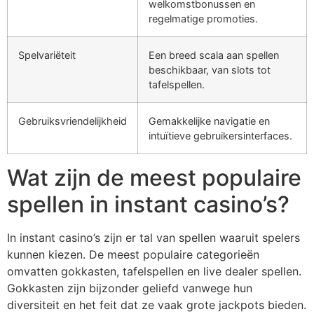
welkomstbonussen en
regelmatige promoties.
Spelvariëteit
Een breed scala aan spellen
beschikbaar, van slots tot
tafelspellen.
Gebruiksvriendelijkheid
Gemakkelijke navigatie en
intuïtieve gebruikersinterfaces.
Wat zijn de meest populaire
spellen in instant casino’s?
In instant casino’s zijn er tal van spellen waaruit spelers
kunnen kiezen. De meest populaire categorieën
omvatten gokkasten, tafelspellen en live dealer spellen.
Gokkasten zijn bijzonder geliefd vanwege hun
diversiteit en het feit dat ze vaak grote jackpots bieden.