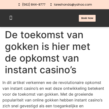
(562) 844-8777
lareshonda@yahoo.com
Book Now
De toekomst van
gokken is hier met
de opkomst van
instant casino’s
In dit artikel verkennen we de revolutionaire opkomst
van instant casino’s en wat deze ontwikkeling betekent
voor de toekomst van gokken. Met de groeiende
populariteit van online gokken hebben instant casino’s
zich snel gevestigd als een toegankelijke en