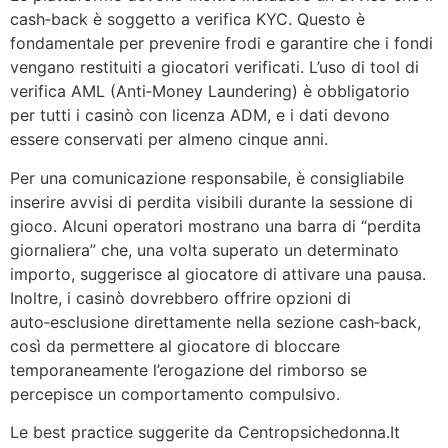
cash‑back è soggetto a verifica KYC. Questo è
fondamentale per prevenire frodi e garantire che i fondi
vengano restituiti a giocatori verificati. L’uso di tool di
verifica AML (Anti‑Money Laundering) è obbligatorio
per tutti i casinò con licenza ADM, e i dati devono
essere conservati per almeno cinque anni.
Per una comunicazione responsabile, è consigliabile
inserire avvisi di perdita visibili durante la sessione di
gioco. Alcuni operatori mostrano una barra di “perdita
giornaliera” che, una volta superato un determinato
importo, suggerisce al giocatore di attivare una pausa.
Inoltre, i casinò dovrebbero offrire opzioni di
auto‑esclusione direttamente nella sezione cash‑back,
così da permettere al giocatore di bloccare
temporaneamente l’erogazione del rimborso se
percepisce un comportamento compulsivo.
Le best practice suggerite da Centropsichedonna.It