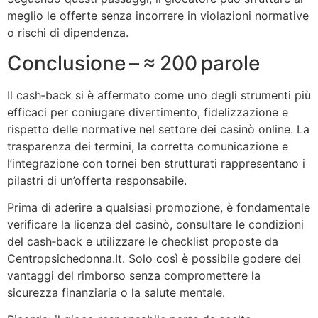
meglio le offerte senza incorrere in violazioni normative
o rischi di dipendenza.
Conclusione – ≈ 200 parole
Il cash‑back si è affermato come uno degli strumenti più
efficaci per coniugare divertimento, fidelizzazione e
rispetto delle normative nel settore dei casinò online. La
trasparenza dei termini, la corretta comunicazione e
l’integrazione con tornei ben strutturati rappresentano i
pilastri di un’offerta responsabile.
Prima di aderire a qualsiasi promozione, è fondamentale
verificare la licenza del casinò, consultare le condizioni
del cash‑back e utilizzare le checklist proposte da
Centropsichedonna.It. Solo così è possibile godere dei
vantaggi del rimborso senza compromettere la
sicurezza finanziaria o la salute mentale.