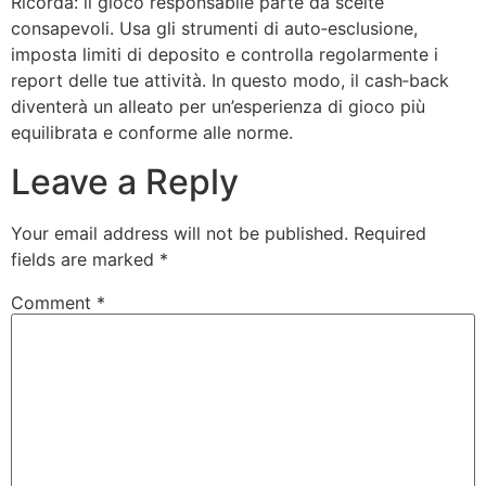
Ricorda: il gioco responsabile parte da scelte
consapevoli. Usa gli strumenti di auto‑esclusione,
imposta limiti di deposito e controlla regolarmente i
report delle tue attività. In questo modo, il cash‑back
diventerà un alleato per un’esperienza di gioco più
equilibrata e conforme alle norme.
Leave a Reply
Your email address will not be published.
Required
fields are marked
*
Comment
*