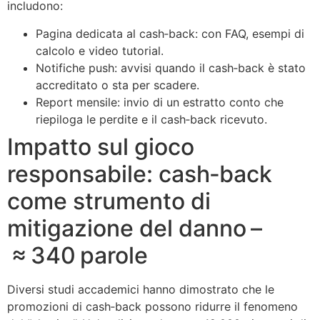
includono:
Pagina dedicata al cash‑back: con FAQ, esempi di
calcolo e video tutorial.
Notifiche push: avvisi quando il cash‑back è stato
accreditato o sta per scadere.
Report mensile: invio di un estratto conto che
riepiloga le perdite e il cash‑back ricevuto.
Impatto sul gioco
responsabile: cash‑back
come strumento di
mitigazione del danno –
≈ 340 parole
Diversi studi accademici hanno dimostrato che le
promozioni di cash‑back possono ridurre il fenomeno