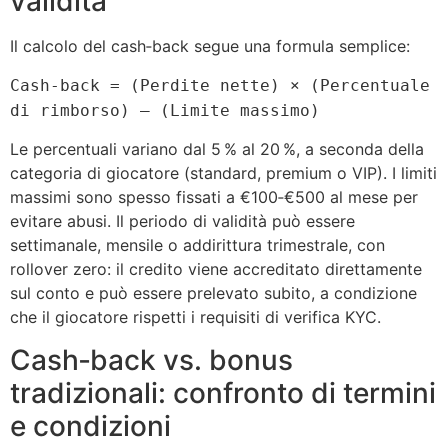
validità
Il calcolo del cash‑back segue una formula semplice:
Cash‑back = (Perdite nette) × (Percentuale
di rimborso) – (Limite massimo)
Le percentuali variano dal 5 % al 20 %, a seconda della
categoria di giocatore (standard, premium o VIP). I limiti
massimi sono spesso fissati a €100‑€500 al mese per
evitare abusi. Il periodo di validità può essere
settimanale, mensile o addirittura trimestrale, con
rollover zero: il credito viene accreditato direttamente
sul conto e può essere prelevato subito, a condizione
che il giocatore rispetti i requisiti di verifica KYC.
Cash‑back vs. bonus
tradizionali: confronto di termini
e condizioni