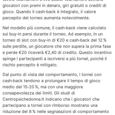
giocatori con premi in denaro, giri gratuiti o crediti di
gioco. Quando il cash‑back è integrato, il valore
percepito del torneo aumenta notevolmente.
Nel modello più comune, il cash‑back viene calcolato
sui buy‑in persi durante il torneo. Ad esempio, in un
torneo di slot con buy‑in di €20 e cash‑back del 12 %
sulle perdite, un giocatore che non supera la prima fase
e perde €20 riceverà €2,40 di credito. Questo incentivo
spinge i partecipanti a iscriversi a più tornei, poiché il
rischio percepito è mitigato.
Dal punto di vista del comportamento, i tornei con
cash‑back tendono a prolungare il tempo di gioco
medio del 15‑20 %, ma con una maggiore
consapevolezza dei limiti. Gli studi di
Centropsichedonna.It indicano che i giocatori che
partecipano a tornei con rimborso mostrano una
riduzione del 8 % nelle segnalazioni di comportamento