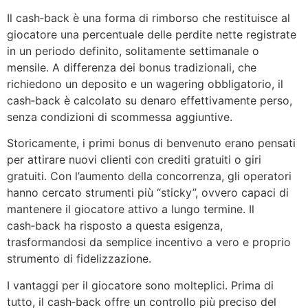
Il cash‑back è una forma di rimborso che restituisce al
giocatore una percentuale delle perdite nette registrate
in un periodo definito, solitamente settimanale o
mensile. A differenza dei bonus tradizionali, che
richiedono un deposito e un wagering obbligatorio, il
cash‑back è calcolato su denaro effettivamente perso,
senza condizioni di scommessa aggiuntive.
Storicamente, i primi bonus di benvenuto erano pensati
per attirare nuovi clienti con crediti gratuiti o giri
gratuiti. Con l’aumento della concorrenza, gli operatori
hanno cercato strumenti più “sticky”, ovvero capaci di
mantenere il giocatore attivo a lungo termine. Il
cash‑back ha risposto a questa esigenza,
trasformandosi da semplice incentivo a vero e proprio
strumento di fidelizzazione.
I vantaggi per il giocatore sono molteplici. Prima di
tutto, il cash‑back offre un controllo più preciso del