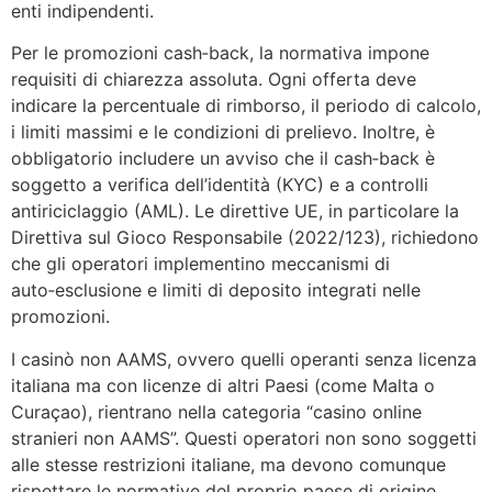
enti indipendenti.
Per le promozioni cash‑back, la normativa impone
requisiti di chiarezza assoluta. Ogni offerta deve
indicare la percentuale di rimborso, il periodo di calcolo,
i limiti massimi e le condizioni di prelievo. Inoltre, è
obbligatorio includere un avviso che il cash‑back è
soggetto a verifica dell’identità (KYC) e a controlli
antiriciclaggio (AML). Le direttive UE, in particolare la
Direttiva sul Gioco Responsabile (2022/123), richiedono
che gli operatori implementino meccanismi di
auto‑esclusione e limiti di deposito integrati nelle
promozioni.
I casinò non AAMS, ovvero quelli operanti senza licenza
italiana ma con licenze di altri Paesi (come Malta o
Curaçao), rientrano nella categoria “casino online
stranieri non AAMS”. Questi operatori non sono soggetti
alle stesse restrizioni italiane, ma devono comunque
rispettare le normative del proprio paese di origine.