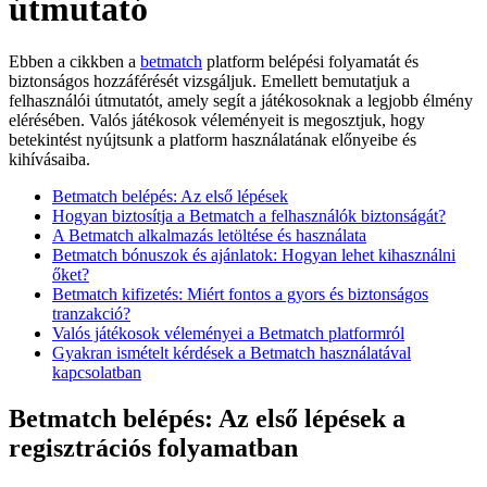
útmutató
Ebben a cikkben a
betmatch
platform belépési folyamatát és
biztonságos hozzáférését vizsgáljuk. Emellett bemutatjuk a
felhasználói útmutatót, amely segít a játékosoknak a legjobb élmény
elérésében. Valós játékosok véleményeit is megosztjuk, hogy
betekintést nyújtsunk a platform használatának előnyeibe és
kihívásaiba.
Betmatch belépés: Az első lépések
Hogyan biztosítja a Betmatch a felhasználók biztonságát?
A Betmatch alkalmazás letöltése és használata
Betmatch bónuszok és ajánlatok: Hogyan lehet kihasználni
őket?
Betmatch kifizetés: Miért fontos a gyors és biztonságos
tranzakció?
Valós játékosok véleményei a Betmatch platformról
Gyakran ismételt kérdések a Betmatch használatával
kapcsolatban
Betmatch belépés: Az első lépések a
regisztrációs folyamatban