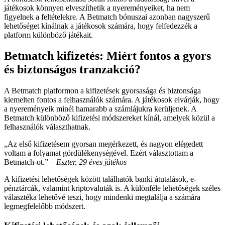
játékosok könnyen elveszíthetik a nyereményeiket, ha nem
figyelnek a feltételekre. A Betmatch bónuszai azonban nagyszerű
lehetőséget kínálnak a játékosok számára, hogy felfedezzék a
platform különböző játékait.
Betmatch kifizetés: Miért fontos a gyors
és biztonságos tranzakció?
A Betmatch platformon a kifizetések gyorsasága és biztonsága
kiemelten fontos a felhasználók számára. A játékosok elvárják, hogy
a nyereményeik minél hamarabb a számlájukra kerüljenek. A
Betmatch különböző kifizetési módszereket kínál, amelyek közül a
felhasználók választhatnak.
„Az első kifizetésem gyorsan megérkezett, és nagyon elégedett
voltam a folyamat gördülékenységével. Ezért választottam a
Betmatch-ot.” –
Eszter, 29 éves játékos
A kifizetési lehetőségek között találhatók banki átutalások, e-
pénztárcák, valamint kriptovaluták is. A különféle lehetőségek széles
választéka lehetővé teszi, hogy mindenki megtalálja a számára
legmegfelelőbb módszert.