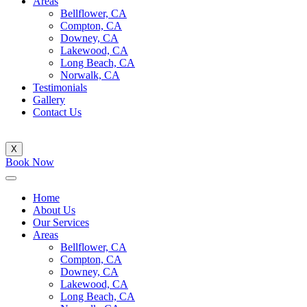
Areas
Bellflower, CA
Compton, CA
Downey, CA
Lakewood, CA
Long Beach, CA
Norwalk, CA
Testimonials
Gallery
Contact Us
X
Book Now
Home
About Us
Our Services
Areas
Bellflower, CA
Compton, CA
Downey, CA
Lakewood, CA
Long Beach, CA