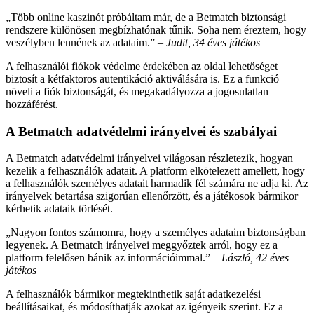
„Több online kaszinót próbáltam már, de a Betmatch biztonsági
rendszere különösen megbízhatónak tűnik. Soha nem éreztem, hogy
veszélyben lennének az adataim.” –
Judit, 34 éves játékos
A felhasználói fiókok védelme érdekében az oldal lehetőséget
biztosít a kétfaktoros autentikáció aktiválására is. Ez a funkció
növeli a fiók biztonságát, és megakadályozza a jogosulatlan
hozzáférést.
A Betmatch adatvédelmi irányelvei és szabályai
A Betmatch adatvédelmi irányelvei világosan részletezik, hogyan
kezelik a felhasználók adatait. A platform elkötelezett amellett, hogy
a felhasználók személyes adatait harmadik fél számára ne adja ki. Az
irányelvek betartása szigorúan ellenőrzött, és a játékosok bármikor
kérhetik adataik törlését.
„Nagyon fontos számomra, hogy a személyes adataim biztonságban
legyenek. A Betmatch irányelvei meggyőztek arról, hogy ez a
platform felelősen bánik az információimmal.” –
László, 42 éves
játékos
A felhasználók bármikor megtekinthetik saját adatkezelési
beállításaikat, és módosíthatják azokat az igényeik szerint. Ez a