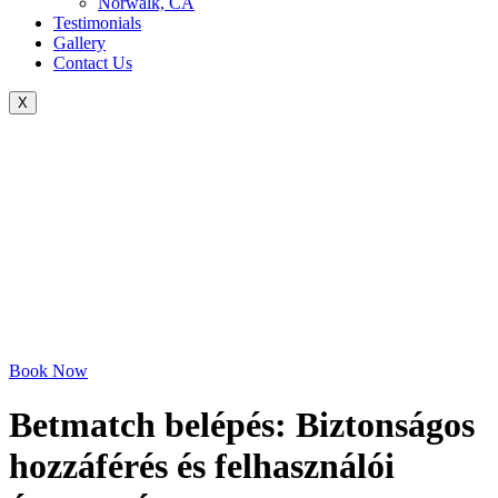
Norwalk, CA
Testimonials
Gallery
Contact Us
X
Book Now
Betmatch belépés: Biztonságos
hozzáférés és felhasználói