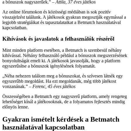
a bónuszok nagyszerűek.” –
Attila, 37 éves játékos
Az online fórumokon és közösségi médiában is sok pozitív
visszajelzést találunk. A játékosok gyakran megosztják egymással a
legjobb stratégiáikat és tapasztalataikat a Betmatch használatával
kapcsolatban.
Kihívások és javaslatok a felhasználók részéről
Mint minden platform esetében, a Betmatch is szembesül néhány
kihívással. Néhány felhasználó például a bónuszok megszerzésének
bonyolultságát emeli ki. A játékosok javasolják, hogy a platform
egyszerűsítse a bónuszok igénylésének folyamatát.
„Néha nehezen találom meg a bónuszokat, és szívesen látnék egy
egyszerűbb megoldást. Ha ezt megoldanák, még több játékost
vonzanának.” –
Ferenc, 45 éves játékos
Összességében a Betmatch egy nagyszerű platform, amely rengeteg
lehetőséget kínál a játékosoknak, de a folyamatos fejlesztés mindig
előnyös lenne.
Gyakran ismételt kérdések a Betmatch
használatával kapcsolatban