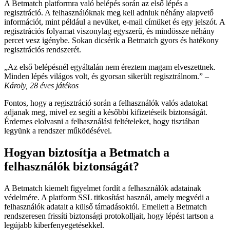
A Betmatch platformra való belépés során az első lépés a
regisztráció. A felhasználóknak meg kell adniuk néhány alapvető
információt, mint például a nevüket, e-mail címüket és egy jelszót. A
regisztrációs folyamat viszonylag egyszerű, és mindössze néhány
percet vesz igénybe. Sokan dicsérik a Betmatch gyors és hatékony
regisztrációs rendszerét.
„Az első belépésnél egyáltalán nem éreztem magam elveszettnek.
Minden lépés világos volt, és gyorsan sikerült regisztrálnom.” –
Károly, 28 éves játékos
Fontos, hogy a regisztráció során a felhasználók valós adatokat
adjanak meg, mivel ez segíti a későbbi kifizetéseik biztonságát.
Érdemes elolvasni a felhasználási feltételeket, hogy tisztában
legyünk a rendszer működésével.
Hogyan biztosítja a Betmatch a
felhasználók biztonságát?
A Betmatch kiemelt figyelmet fordít a felhasználók adatainak
védelmére. A platform SSL titkosítást használ, amely megvédi a
felhasználók adatait a külső támadásoktól. Emellett a Betmatch
rendszeresen frissíti biztonsági protokolljait, hogy lépést tartson a
legújabb kiberfenyegetésekkel.