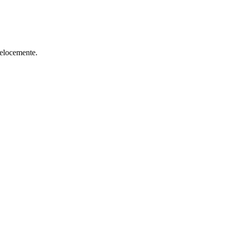
velocemente.