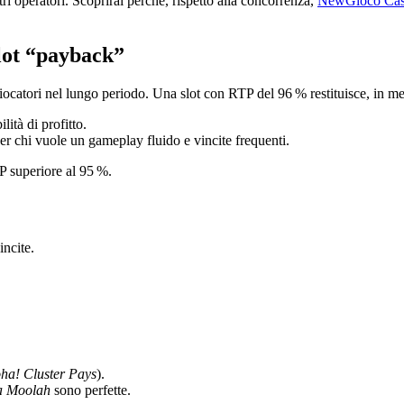
tri operatori. Scoprirai perché, rispetto alla concorrenza,
NewGioco Casin
slot “payback”
 giocatori nel lungo periodo. Una slot con RTP del 96 % restituisce, in 
ità di profitto.
r chi vuole un gameplay fluido e vincite frequenti.
P superiore al 95 %.
incite.
ha! Cluster Pays
).
 Moolah
sono perfette.