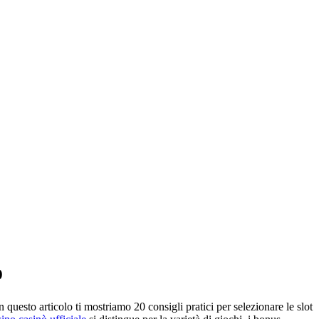
o
 questo articolo ti mostriamo 20 consigli pratici per selezionare le slot