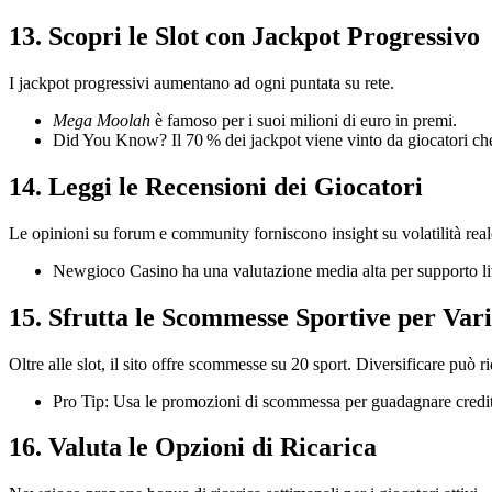
13. Scopri le Slot con Jackpot Progressivo
I jackpot progressivi aumentano ad ogni puntata su rete.
Mega Moolah
è famoso per i suoi milioni di euro in premi.
Did You Know? Il 70 % dei jackpot viene vinto da giocatori ch
14. Leggi le Recensioni dei Giocatori
Le opinioni su forum e community forniscono insight su volatilità reale
Newgioco Casino ha una valutazione media alta per supporto li
15. Sfrutta le Scommesse Sportive per Vari
Oltre alle slot, il sito offre scommesse su 20 sport. Diversificare può 
Pro Tip: Usa le promozioni di scommessa per guadagnare crediti 
16. Valuta le Opzioni di Ricarica