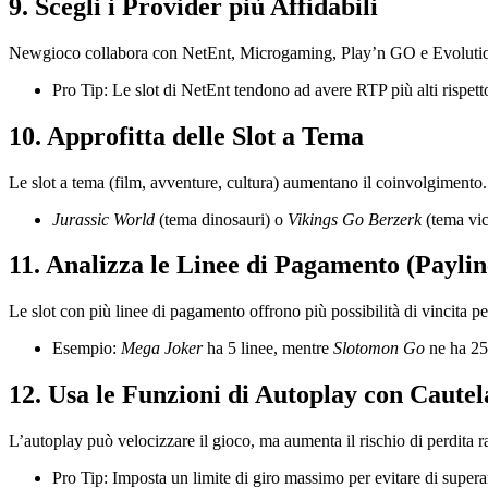
9. Scegli i Provider più Affidabili
Newgioco collabora con NetEnt, Microgaming, Play’n GO e Evolution.
Pro Tip: Le slot di NetEnt tendono ad avere RTP più alti rispett
10. Approfitta delle Slot a Tema
Le slot a tema (film, avventure, cultura) aumentano il coinvolgimento.
Jurassic World
(tema dinosauri) o
Vikings Go Berzerk
(tema vic
11. Analizza le Linee di Pagamento (Paylin
Le slot con più linee di pagamento offrono più possibilità di vincita pe
Esempio:
Mega Joker
ha 5 linee, mentre
Slotomon Go
ne ha 25
12. Usa le Funzioni di Autoplay con Cautel
L’autoplay può velocizzare il gioco, ma aumenta il rischio di perdita r
Pro Tip: Imposta un limite di giro massimo per evitare di supera