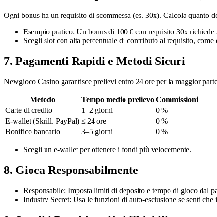
Ogni bonus ha un requisito di scommessa (es. 30x). Calcola quanto dov
Esempio pratico: Un bonus di 100 € con requisito 30x richiede 
Scegli slot con alta percentuale di contributo al requisito, come
7. Pagamenti Rapidi e Metodi Sicuri
Newgioco Casino garantisce prelievi entro 24 ore per la maggior part
Metodo
Tempo medio prelievo
Commissioni
Carte di credito
1–2 giorni
0 %
E‑wallet (Skrill, PayPal)
≤ 24 ore
0 %
Bonifico bancario
3–5 giorni
0 %
Scegli un e‑wallet per ottenere i fondi più velocemente.
8. Gioca Responsabilmente
Responsabile: Imposta limiti di deposito e tempo di gioco dal 
Industry Secret: Usa le funzioni di auto‑esclusione se senti che