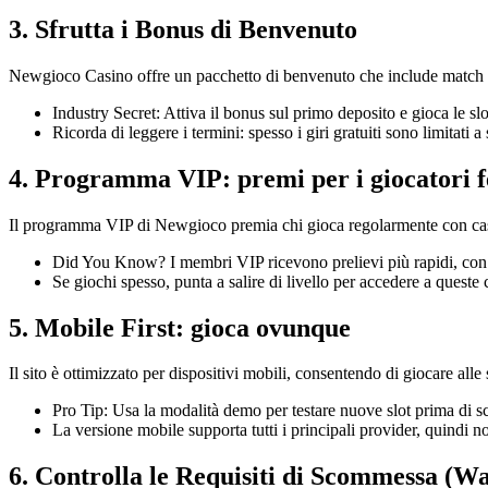
3. Sfrutta i Bonus di Benvenuto
Newgioco Casino offre un pacchetto di benvenuto che include match bo
Industry Secret: Attiva il bonus sul primo deposito e gioca le s
Ricorda di leggere i termini: spesso i giri gratuiti sono limitati 
4. Programma VIP: premi per i giocatori f
Il programma VIP di Newgioco premia chi gioca regolarmente con cash
Did You Know? I membri VIP ricevono prelievi più rapidi, con t
Se giochi spesso, punta a salire di livello per accedere a queste
5. Mobile First: gioca ovunque
Il sito è ottimizzato per dispositivi mobili, consentendo di giocare alle 
Pro Tip: Usa la modalità demo per testare nuove slot prima di 
La versione mobile supporta tutti i principali provider, quindi n
6. Controlla le Requisiti di Scommessa (W