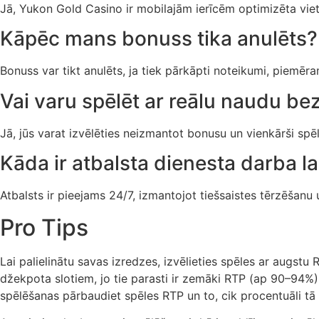
Jā, Yukon Gold Casino ir mobilajām ierīcēm optimizēta vie
Kāpēc mans bonuss tika anulēts?
Bonuss var tikt anulēts, ja tiek pārkāpti noteikumi, piemēra
Vai varu spēlēt ar reālu naudu b
Jā, jūs varat izvēlēties neizmantot bonusu un vienkārši spē
Kāda ir atbalsta dienesta darba la
Atbalsts ir pieejams 24/7, izmantojot tiešsaistes tērzēšanu 
Pro Tips
Lai palielinātu savas izredzes, izvēlieties spēles ar augstu
džekpota slotiem, jo tie parasti ir zemāki RTP (ap 90–94%).
spēlēšanas pārbaudiet spēles RTP un to, cik procentuāli tā