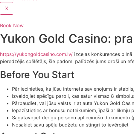
X
Book Now
Yukon Gold Casino: prak
https://yukongoldcasino.com.lv/
izceļas konkurences pilnā ti
pieredzējis spēlētājs, šie padomi palīdzēs jums droši un e
Before You Start
Pārliecinieties, ka jūsu interneta savienojums ir stabil
Izveidojiet spēcīgu paroli, kas satur vismaz 8 simbolu
Pārbaudiet, vai jūsu valsts ir atļauta Yukon Gold Casi
Iepazīstieties ar bonusu noteikumiem, īpaši ar likmju
Sagatavojiet derīgu personu apliecinošu dokumentu (
Nosakiet savu spēļu budžetu un stingri to ievērojiet –