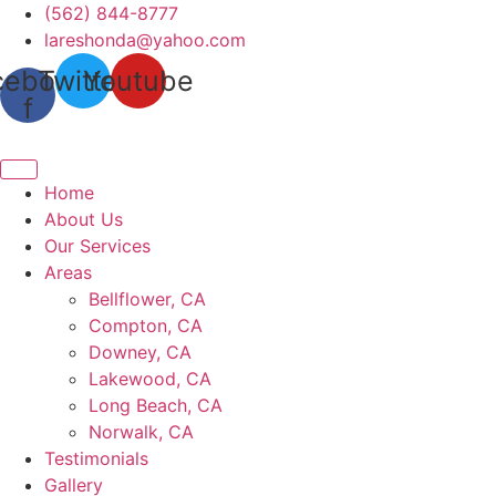
Skip
(562) 844-8777
to
lareshonda@yahoo.com
content
cebook-
Twitter
Youtube
f
Home
About Us
Our Services
Areas
Bellflower, CA
Compton, CA
Downey, CA
Lakewood, CA
Long Beach, CA
Norwalk, CA
Testimonials
Gallery