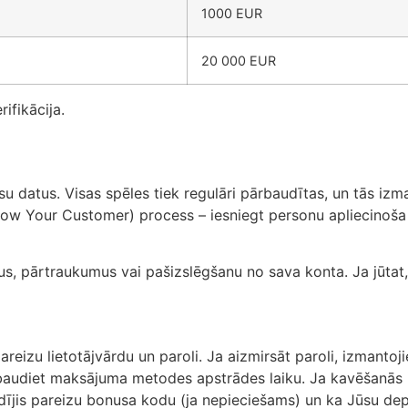
1000 EUR
20 000 EUR
ifikācija.
u datus. Visas spēles tiek regulāri pārbaudītas, un tās izm
now Your Customer) process – iesniegt personu apliecinoš
itus, pārtraukumus vai pašizslēgšanu no sava konta. Ja jūtat
reizu lietotājvārdu un paroli. Ja aizmirsāt paroli, izmantojie
audiet maksājuma metodes apstrādes laiku. Ja kavēšanās ir i
vadījis pareizu bonusa kodu (ja nepieciešams) un ka Jūsu dep