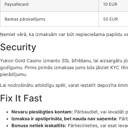
Paysafecard
10 EUR
Bankas pārskaitījums
50 EUR
Ņemiet vērā, ka izmaksām var būt nepieciešama papildu ver
Security
Yukon Gold Casino izmanto SSL šifrēšanu, lai aizsargātu jūs
godīgumu. Pirms pirmās izmaksas jums būs jāiziet KYC (K
pierādījumu.
Lai nodrošinātu atbildīgu spēli, varat iestatīt depozīta lim
Fix It Fast
Nevaru pieslēgties kontam:
Pārbaudiet, vai ievadāt pa
Izmaksa ir apstiprināta, bet nauda nav saņemta:
Pārb
Bonuss netiek ieskaitīts:
Pārliecinieties, vai esat ie