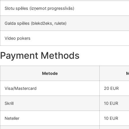
Slotu spēles (izņemot progressīvās)
Galda spēles (blekdžeks, rulete)
Video pokers
Payment Methods
Metode
M
Visa/Mastercard
20 EUR
Skrill
10 EUR
Neteller
10 EUR