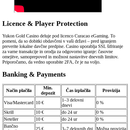
Licence & Player Protection
Yukon Gold Casino deluje pod licenco Curacao eGaming. To
pomeni, da so dobitki obdavčeni v vaši državi – pred igranjem
preverite lokalne davčne predpise. Casino uporablja SSL šifriranje
za varne transakcije in orodja za odgovorno igranje: časovne
omejitve, samoprepoved in možnost nastavitve dnevnih limitov.
Priporočamo, da vedno uporabite 2FA, če je na voljo.
Banking & Payments
Min.
Način plačila
Čas izplačila
Provizija
depozit
1–3 delovni
Visa/Mastercard
10 €
0 %
dnevi
Skrill
10 €
do 24 ur
0 %
Neteller
10 €
do 24 ur
0 %
Bančno
25 €
3–7 delovnih dni
Možna provizija