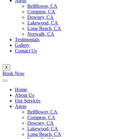
Areas
Bellflower, CA
Compton, CA
Downey, CA
Lakewood, CA
Long Beach, CA
Norwalk, CA
Testimonials
Gallery
Contact Us
X
Book Now
Home
About Us
Our Services
Areas
Bellflower, CA
Compton, CA
Downey, CA
Lakewood, CA
Long Beach, CA