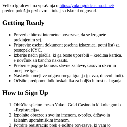
Veliko igralcev ima vprašanja o
https://yukongoldcasino-si.net/
preden položijo prvi evro – tukaj so iskreni odgovori.
Getting Ready
Preverite hitrost internetne povezave, da se izognete
prekinjenim sej.
Pripravite osebni dokument (osebna izkaznica, potni list) za
postopek KYC.
Izberite način plačila, ki ga boste uporabili – kreditna kartica,
e-novčnik ali bančno nakazilo.
Preberite pogoje bonusa: stavne zahteve, časovni okvir in
omejitve iger.
Nastavite omejitve odgovornega igranja (pavza, dnevni limit).
Očistite predpomnilnik brskalnika za boljšo hitrost nalaganja.
How to Sign Up
Obiščite spletno mesto Yukon Gold Casino in kliknite gumb
»Registracija«.
Izpolnite obrazec s svojim imenom, e-pošto, državo in
želenim uporabniškim imenom.
Potrdite registracijo prek e-poštne povezave, ki vam jo