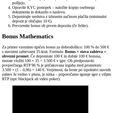
pošljejo.
Opravite KYC postopek – naložite kopijo osebnega
dokumenta in dokazilo o naslovu.
Deponirajte sredstva z izbranim načinom plačila (minimalni
depozit je običajno 10 €).
Prevzemite bonus ob prvem depozitu (če želite).
Bonus Mathematics
Za primer vzemimo tipičen bonus za dobrodošlico: 100 % do 500 €
s stavnimi zahtevami 35-krat. Formula:
Bonus × stava zahteva =
obvezni promet
. Če deponirate 100 € in dobite 100 € bonusa,
morate vložiti 100 × 35 = 3.500 € v igre. Ob predpostavki
povprečnega RTP 96 % je pričakovana izguba med prometom:
3.500 × (1 – 0,96) = 140 €. Verjetnost, da boste po izpolnitvi stavnih
zahtev še vedno v plusu, je nizka – priporočamo igranje iger z višjim
RTP (npr. blackjack ali video poker).