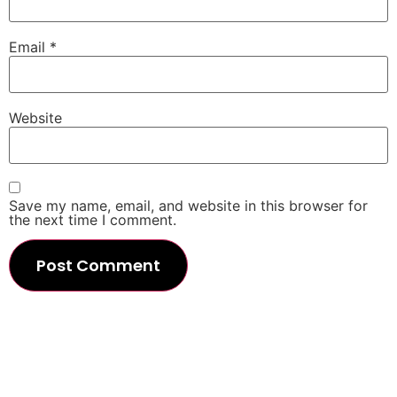
Email
*
Website
Save my name, email, and website in this browser for
the next time I comment.