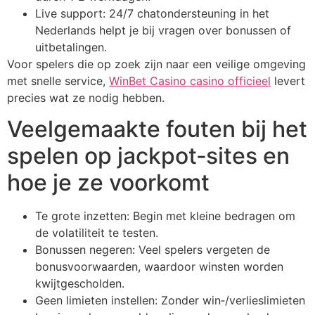
Live support: 24/7 chatondersteuning in het
Nederlands helpt je bij vragen over bonussen of
uitbetalingen.
Voor spelers die op zoek zijn naar een veilige omgeving
met snelle service,
WinBet Casino casino officieel
levert
precies wat ze nodig hebben.
Veelgemaakte fouten bij het
spelen op jackpot‑sites en
hoe je ze voorkomt
Te grote inzetten: Begin met kleine bedragen om
de volatiliteit te testen.
Bonussen negeren: Veel spelers vergeten de
bonusvoorwaarden, waardoor winsten worden
kwijtgescholden.
Geen limieten instellen: Zonder win‑/verlieslimieten