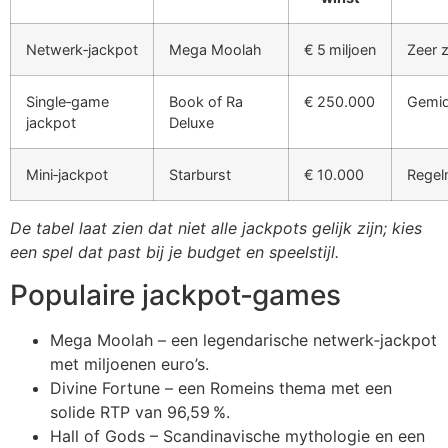
Netwerk‑jackpot
Mega Moolah
€ 5 miljoen
Zeer 
Single‑game
Book of Ra
€ 250.000
Gemid
jackpot
Deluxe
Mini‑jackpot
Starburst
€ 10.000
Regel
De tabel laat zien dat niet alle jackpots gelijk zijn; kies
een spel dat past bij je budget en speelstijl.
Populaire jackpot‑games
Mega Moolah – een legendarische netwerk‑jackpot
met miljoenen euro’s.
Divine Fortune – een Romeins thema met een
solide RTP van 96,59 %.
Hall of Gods – Scandinavische mythologie en een