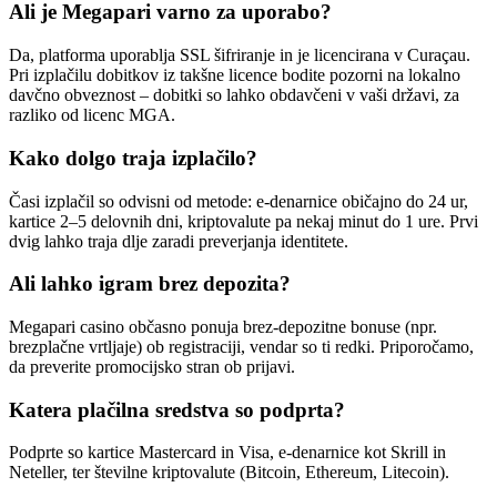
Ali je Megapari varno za uporabo?
Da, platforma uporablja SSL šifriranje in je licencirana v Curaçau.
Pri izplačilu dobitkov iz takšne licence bodite pozorni na lokalno
davčno obveznost – dobitki so lahko obdavčeni v vaši državi, za
razliko od licenc MGA.
Kako dolgo traja izplačilo?
Časi izplačil so odvisni od metode: e-denarnice običajno do 24 ur,
kartice 2–5 delovnih dni, kriptovalute pa nekaj minut do 1 ure. Prvi
dvig lahko traja dlje zaradi preverjanja identitete.
Ali lahko igram brez depozita?
Megapari casino občasno ponuja brez-depozitne bonuse (npr.
brezplačne vrtljaje) ob registraciji, vendar so ti redki. Priporočamo,
da preverite promocijsko stran ob prijavi.
Katera plačilna sredstva so podprta?
Podprte so kartice Mastercard in Visa, e-denarnice kot Skrill in
Neteller, ter številne kriptovalute (Bitcoin, Ethereum, Litecoin).