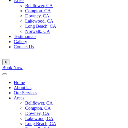
Areas
Bellflower, CA
Compton, CA
Downey, CA
Lakewood, CA
Long Beach, CA
Norwalk, CA
Testimonials
Gallery
Contact Us
X
Book Now
Home
About Us
Our Services
Areas
Bellflower, CA
Compton, CA
Downey, CA
Lakewood, CA
Long Beach, CA