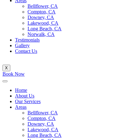
Areas
Bellflower, CA
Compton, CA
Downey, CA
Lakewood, CA
Long Beach, CA
Norwalk, CA
Testimonials
Gallery
Contact Us
X
Book Now
Home
About Us
Our Services
Areas
Bellflower, CA
Compton, CA
Downey, CA
Lakewood, CA
Long Beach, CA