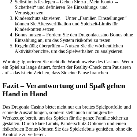
Selbstlimits festlegen – Gehen Sie zu „Mein Konto →
Sicherheit“ und definieren Sie Einzahlungs‑ und
Verlustgrenzen.
Kinderschutz aktivieren – Unter „Familien‑Einstellungen“
können Sie Altersverifikation und Spielzeit‑Limits für
Kinderkonten setzen.
Bonus nutzen – Fordern Sie den Dragoniacasino Bonus ohne
Einzahlung an, um das System risikofrei zu testen.
Regelmäßig überprüfen – Nutzen Sie die wöchentlichen
Aktivitätsberichte, um das Spielverhalten zu analysieren.
Warning: Ignorieren Sie nicht die Warnhinweise des Casinos. Wenn
ein Spiel zu lange dauert, fordert der Reality‑Check zum Pausieren
auf – das ist ein Zeichen, dass Sie eine Pause brauchen.
Fazit – Verantwortung und Spaß gehen
Hand in Hand
Das Dragonia Casino bietet nicht nur ein breites Spielportfolio und
schnelle Auszahlungen, sondern stellt auch umfangreiche
Werkzeuge bereit, um das Spielen für die ganze Familie sicher zu
gestalten. Durch klare Limits, Kinderschutz‑Optionen und einen
risikofreien Bonus können Sie das Spielerlebnis genießen, ohne die
Kontrolle zu verlieren.