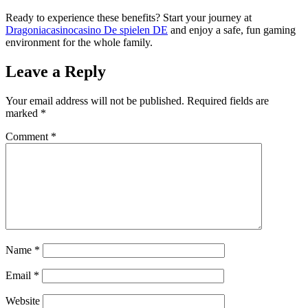
Ready to experience these benefits? Start your journey at
Dragoniacasinocasino De spielen DE
and enjoy a safe, fun gaming
environment for the whole family.
Leave a Reply
Your email address will not be published.
Required fields are
marked
*
Comment
*
Name
*
Email
*
Website