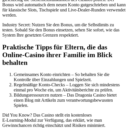
Bonus wird automatisch dem neuen Konto gutgeschrieben und kann
für klassische Slots, Tischspiele und Live‑Dealer‑Runden verwendet
werden.
Industry Secret: Nutzen Sie den Bonus, um die Selbstlimits zu
testen. Sobald Sie den Bonus einsetzen, sehen Sie sofort, wie das
System Ihre gesetzten Grenzen respektiert.
Praktische Tipps für Eltern, die das
Online‑Casino ihrer Familie im Blick
behalten
Gemeinsames Konto einrichten – So behalten Sie die
Kontrolle über Einzahlungen und Spielzeit.
Regelmäßige Konto‑Checks – Loggen Sie sich mindestens
einmal pro Woche ein, um Aktivitätsberichte zu prüfen.
Bildungsressourcen nutzen – Das Dragonia Casino bietet
einen Blog mit Artikeln zum verantwortungsbewussten
Spielen.
Did You Know? Das Casino stellt ein kostenloses
E‑Learning‑Modul zur Verfügung, das erklärt, wie man
Gewinnchancen richtig einschätzt und Risiken minimiert.