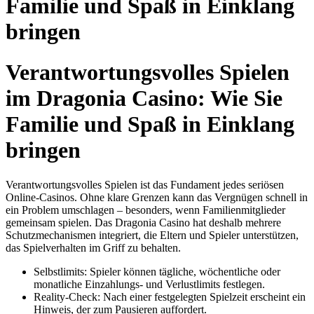
Familie und Spaß in Einklang
bringen
Verantwortungsvolles Spielen
im Dragonia Casino: Wie Sie
Familie und Spaß in Einklang
bringen
Verantwortungsvolles Spielen ist das Fundament jedes seriösen
Online‑Casinos. Ohne klare Grenzen kann das Vergnügen schnell in
ein Problem umschlagen – besonders, wenn Familienmitglieder
gemeinsam spielen. Das Dragonia Casino hat deshalb mehrere
Schutzmechanismen integriert, die Eltern und Spieler unterstützen,
das Spielverhalten im Griff zu behalten.
Selbstlimits: Spieler können tägliche, wöchentliche oder
monatliche Einzahlungs‑ und Verlustlimits festlegen.
Reality‑Check: Nach einer festgelegten Spielzeit erscheint ein
Hinweis, der zum Pausieren auffordert.