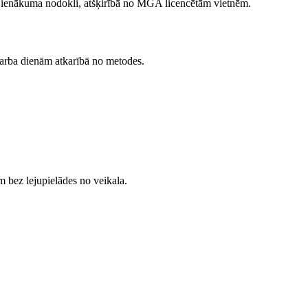
ti ar ienākuma nodokli, atšķirībā no MGA licencētām vietnēm.
 darba dienām atkarībā no metodes.
m bez lejupielādes no veikala.