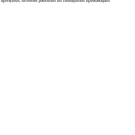
us aprēķinus, drošības padomus un risinājumus tipiskākajām