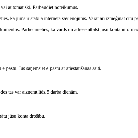
u vai automātiski. Pārbaudiet noteikumus.
ties, ka jums ir stabila interneta savienojums. Varat arī izmēģināt citu
kumentus. Pārliecinieties, ka vārds un adrese atbilst jūsu konta informāc
e-pastu. Jūs saņemsiet e-pastu ar atiestatīšanas saiti.
odes tas var aizņemt līdz 5 darba dienām.
nātu jūsu konta drošību.