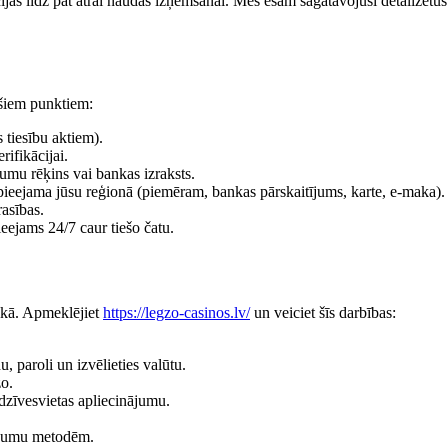
cijas līdz pat ātrai naudas izņemšanai. Mēs esam sagatavojuši detalizēt
sešiem punktiem:
 tiesību aktiem).
rifikācijai.
mu rēķins vai bankas izraksts.
 pieejama jūsu reģionā (piemēram, bankas pārskaitījums, karte, e-maka).
asības.
ieejams 24/7 caur tiešo čatu.
aikā. Apmeklējiet
https://legzo-casinos.lv/
un veiciet šīs darbības:
u, paroli un izvēlieties valūtu.
zo.
dzīvesvietas apliecinājumu.
ājumu metodēm.