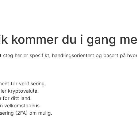
lik kommer du i gang me
 steg her er spesifikt, handlingsorientert og basert på hvo
ent for verifisering.
ler kryptovaluta.
or ditt land.
en velkomstbonus.
isering (2FA) om mulig.