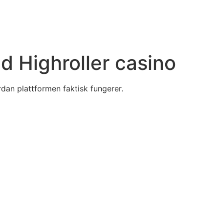
d Highroller casino
rdan plattformen faktisk fungerer.