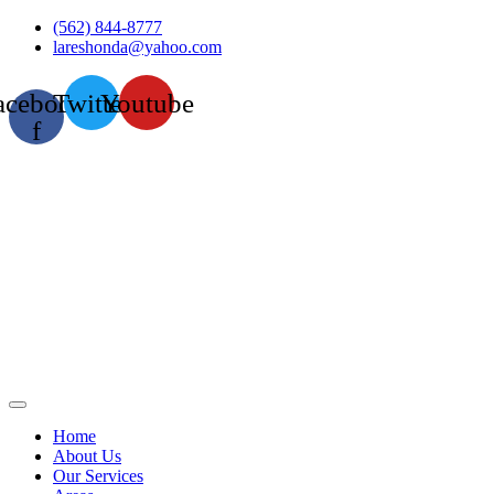
Skip
(562) 844-8777
to
lareshonda@yahoo.com
content
acebook-
Twitter
Youtube
f
Home
About Us
Our Services