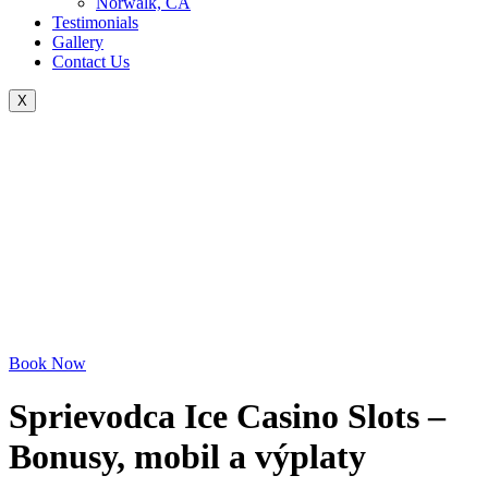
Norwalk, CA
Testimonials
Gallery
Contact Us
X
Book Now
Sprievodca Ice Casino Slots –
Bonusy, mobil a výplaty