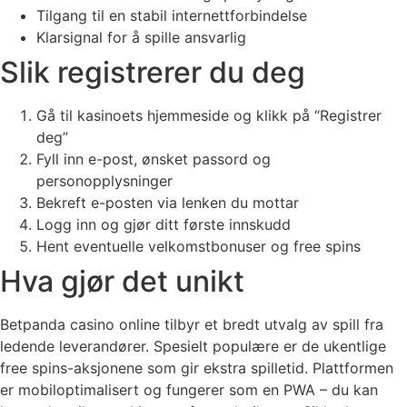
Tilgang til en stabil internettforbindelse
Klarsignal for å spille ansvarlig
Slik registrerer du deg
Gå til kasinoets hjemmeside og klikk på “Registrer
deg”
Fyll inn e-post, ønsket passord og
personopplysninger
Bekreft e-posten via lenken du mottar
Logg inn og gjør ditt første innskudd
Hent eventuelle velkomstbonuser og free spins
Hva gjør det unikt
Betpanda casino online tilbyr et bredt utvalg av spill fra
ledende leverandører. Spesielt populære er de ukentlige
free spins-aksjonene som gir ekstra spilletid. Plattformen
er mobiloptimalisert og fungerer som en PWA – du kan