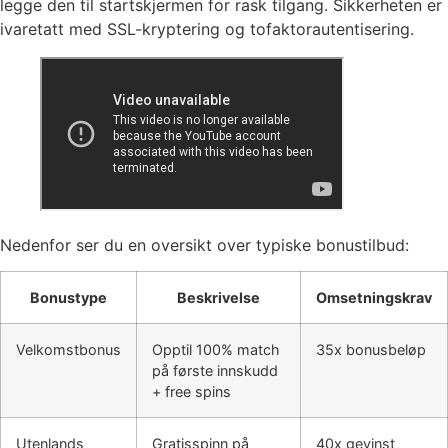
legge den til startskjermen for rask tilgang. Sikkerheten er
ivaretatt med SSL-kryptering og tofaktorautentisering.
Nedenfor ser du en oversikt over typiske bonustilbud:
Bonustype
Beskrivelse
Omsetningskrav
Velkomstbonus
Opptil 100% match
35x bonusbeløp
på første innskudd
+ free spins
Utenlands
Gratisspinn på
40x gevinst