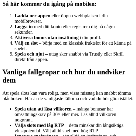
Så här kommer du igång på mobilen:
Ladda ner appen
eller öppna webbplatsen i din
mobilbrowser.
Logga in
med ditt konto eller registrera dig på några
sekunder.
Aktivera bonus utan insättning
i din profil.
Välj en slot
– börja med en klassisk fruktslot för att känna på
spelet.
Spela och njut
– uttag sker snabbt via Trustly eller Skrill
direkt från appen.
Vanliga fallgropar och hur du undviker
dem
Att spela slots kan vara roligt, men vissa misstag kan snabbt tömma
plånboken. Här är de vanligaste fällorna och vad du bör göra istället:
Spela utan att läsa villkoren
– många bonusar har
omsättningskrav på 30× eller mer. Läs alltid villkoren
noggrant.
Välja slots med låg RTP
– detta minskar din långsiktiga
vinstpotential. Välj alltid spel med hög RTP.