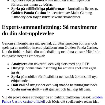
Ignorera spelgränser
– sätt alltid en insättnings- och
förlustgräns innan du börjar.
Spela på otillförlitliga plattformar
– kontrollera licensen.
Golden Panda Casino
är licensierat av Malta Gaming
Authority och följer strikta säkerhetsstandarder.
Expert‑sammanfattning: Så maximerar
du din slot‑upplevelse
Genom att kombinera rätt spelval, utnyttja generösa bonusar och
spela på en mobiloptimerad plattform som Golden Panda Casino,
kan du förbättra både din underhållning och dina vinster. Här är de
viktigaste stegen i ett nötskal:
Analysera
din riskprofil och välj slots med hög RTP.
Utnyttja
bonus utan insättning för att testa spel utan egen
insats.
Spela
på mobilen för flexibilitet och snabb åtkomst till nya
erbjudanden.
Håll koll
på uttagstider och välj snabba betalningsmetoder.
Spela ansvarsfullt
– sätt gränser och håll dig till dem.
Vill du prova dessa strategier på en pålitlig plattform? Besök
Golden
Panda Casino casino officiell
och börja ditt speläventyr redan idag.