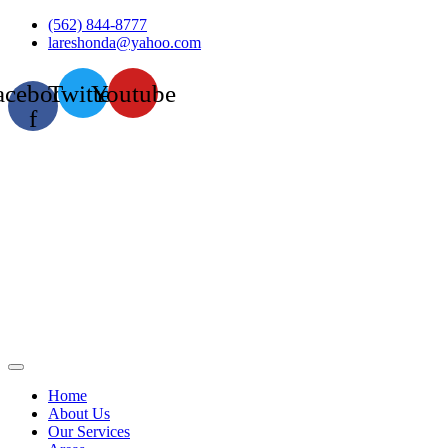
Skip
(562) 844-8777
to
lareshonda@yahoo.com
content
acebook-
Twitter
Youtube
f
Home
About Us
Our Services