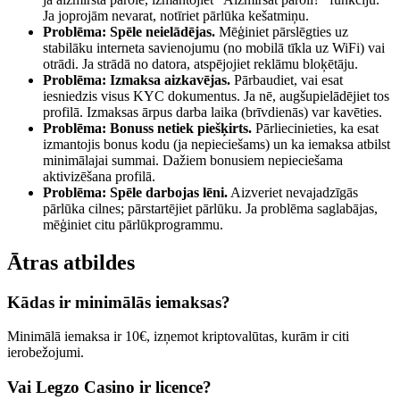
Ja joprojām nevarat, notīriet pārlūka kešatmiņu.
Problēma: Spēle neielādējas.
Mēģiniet pārslēgties uz
stabilāku interneta savienojumu (no mobilā tīkla uz WiFi) vai
otrādi. Ja strādā no datora, atspējojiet reklāmu bloķētāju.
Problēma: Izmaksa aizkavējas.
Pārbaudiet, vai esat
iesniedzis visus KYC dokumentus. Ja nē, augšupielādējiet tos
profilā. Izmaksas ārpus darba laika (brīvdienās) var kavēties.
Problēma: Bonuss netiek piešķirts.
Pārliecinieties, ka esat
izmantojis bonus kodu (ja nepieciešams) un ka iemaksa atbilst
minimālajai summai. Dažiem bonusiem nepieciešama
aktivizēšana profilā.
Problēma: Spēle darbojas lēni.
Aizveriet nevajadzīgās
pārlūka cilnes; pārstartējiet pārlūku. Ja problēma saglabājas,
mēģiniet citu pārlūkprogrammu.
Ātras atbildes
Kādas ir minimālās iemaksas?
Minimālā iemaksa ir 10€, izņemot kriptovalūtas, kurām ir citi
ierobežojumi.
Vai Legzo Casino ir licence?