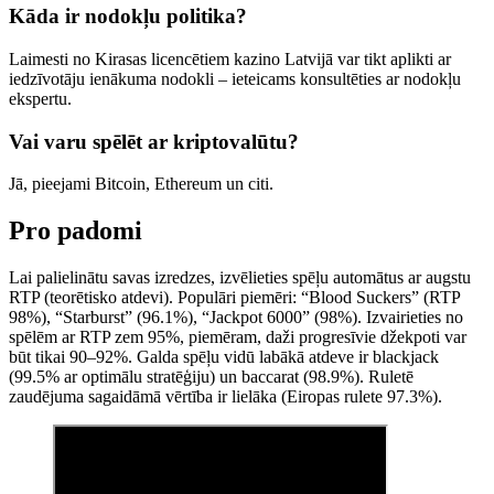
Kāda ir nodokļu politika?
Laimesti no Kirasas licencētiem kazino Latvijā var tikt aplikti ar
iedzīvotāju ienākuma nodokli – ieteicams konsultēties ar nodokļu
ekspertu.
Vai varu spēlēt ar kriptovalūtu?
Jā, pieejami Bitcoin, Ethereum un citi.
Pro padomi
Lai palielinātu savas izredzes, izvēlieties spēļu automātus ar augstu
RTP (teorētisko atdevi). Populāri piemēri: “Blood Suckers” (RTP
98%), “Starburst” (96.1%), “Jackpot 6000” (98%). Izvairieties no
spēlēm ar RTP zem 95%, piemēram, daži progresīvie džekpoti var
būt tikai 90–92%. Galda spēļu vidū labākā atdeve ir blackjack
(99.5% ar optimālu stratēģiju) un baccarat (98.9%). Ruletē
zaudējuma sagaidāmā vērtība ir lielāka (Eiropas rulete 97.3%).