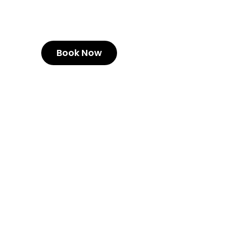
Book Now