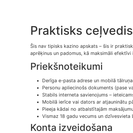
Praktisks ceļvedis
Šis nav tipisks kazino apskats – šis ir prakti
aprēķinus un padomus, kā maksimāli efektīvi
Priekšnoteikumi
Derīga e-pasta adrese un mobilā tālruņ
Personu apliecinošs dokuments (pase vai 
Stabils interneta savienojums – ieteica
Mobilā ierīce vai dators ar atjauninātu 
Pieeja kādai no atbalstītajām maksājum
Vismaz 18 gadu vecums un dzīvesvieta L
Konta izveidošana