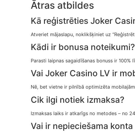
Ātras atbildes
Kā reģistrēties Joker Cas
Atveriet mājaslapu, noklikšķiniet uz “Reģistrēt
Kādi ir bonusa noteikumi?
Parasti laipnas sagaidīšanas bonuss ir 100% l
Vai Joker Casino LV ir mob
Nē, bet vietne ir pilnībā optimizēta mobilajā
Cik ilgi notiek izmaksa?
Izmaksas laiks ir atkarīgs no metodes – no 2
Vai ir nepieciešama konta 