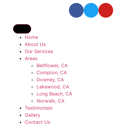
Home
About Us
Our Services
Areas
Bellflower, CA
Compton, CA
Downey, CA
Lakewood, CA
Long Beach, CA
Norwalk, CA
Testimonials
Gallery
Contact Us