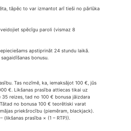
a, tāpēc to var izmantot arī tieši no pārlūka
zveidojiet spēcīgu paroli (vismaz 8
 nepieciešams apstiprināt 24 stundu laikā.
s sagaidīšanas bonusu.
sību. Tas nozīmē, ka, iemaksājot 100 €, jūs
0 €. Likšanas prasība attiecas tikai uz
ē 35 reizes, tad no 100 € bonusa jāizdara
 Tātad no bonusa 100 € teorētiski varat
u mājas priekšrocību (piemēram, blackjack).
(likšanas prasība × (1 – RTP)).