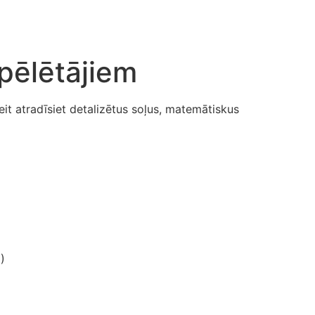
spēlētājiem
eit atradīsiet detalizētus soļus, matemātiskus
)