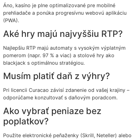
Áno, kasíno je plne optimalizované pre mobilné
prehliadače a ponúka progresívnu webovú aplikáciu
(PWA).
Aké hry majú najvyššiu RTP?
Najlepšiu RTP majú automaty s vysokým výplatným
pomerom (napr. 97 % a viac) a stolové hry ako
blackjack s optimálnou stratégiou.
Musím platiť daň z výhry?
Pri licencii Curacao závisí zdanenie od vašej krajiny –
odporúčame konzultovať s daňovým poradcom.
Ako vybrať peniaze bez
poplatkov?
Použite elektronické peňaženky (Skrill, Neteller) alebo