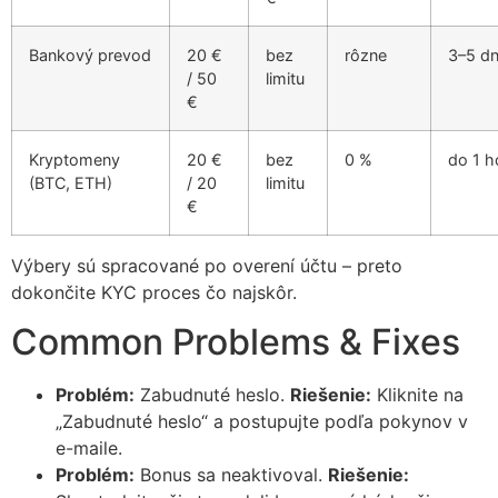
Bankový prevod
20 €
bez
rôzne
3–5 dn
/ 50
limitu
€
Kryptomeny
20 €
bez
0 %
do 1 h
(BTC, ETH)
/ 20
limitu
€
Výbery sú spracované po overení účtu – preto
dokončite KYC proces čo najskôr.
Common Problems & Fixes
Problém:
Zabudnuté heslo.
Riešenie:
Kliknite na
„Zabudnuté heslo“ a postupujte podľa pokynov v
e-maile.
Problém:
Bonus sa neaktivoval.
Riešenie: