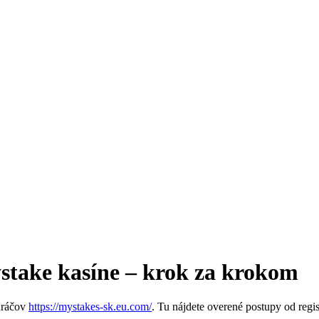
stake kasíne – krok za krokom
 hráčov
https://mystakes-sk.eu.com/
. Tu nájdete overené postupy od regi