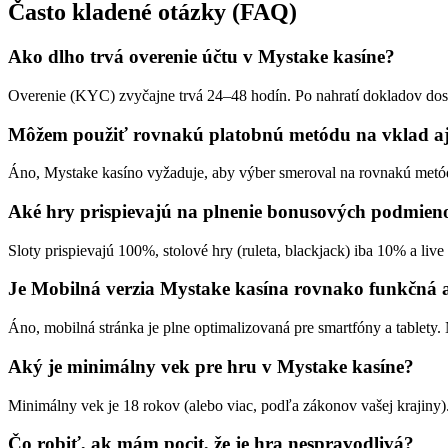
Často kladené otázky (FAQ)
Ako dlho trvá overenie účtu v Mystake kasíne?
Overenie (KYC) zvyčajne trvá 24–48 hodín. Po nahratí dokladov dosta
Môžem použiť rovnakú platobnú metódu na vklad aj
Áno, Mystake kasíno vyžaduje, aby výber smeroval na rovnakú metódu,
Aké hry prispievajú na plnenie bonusových podmien
Sloty prispievajú 100%, stolové hry (ruleta, blackjack) iba 10% a li
Je Mobilná verzia Mystake kasína rovnako funkčná 
Áno, mobilná stránka je plne optimalizovaná pre smartfóny a tablety. N
Aký je minimálny vek pre hru v Mystake kasíne?
Minimálny vek je 18 rokov (alebo viac, podľa zákonov vašej krajiny).
Čo robiť, ak mám pocit, že je hra nespravodlivá?