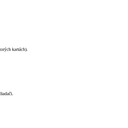
orých kartách).
liadači.