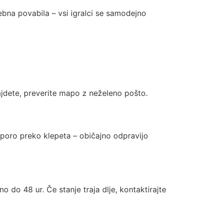
bna povabila – vsi igralci se samodejno
ajdete, preverite mapo z neželeno pošto.
odporo preko klepeta – običajno odpravijo
 do 48 ur. Če stanje traja dlje, kontaktirajte