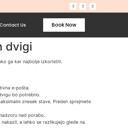
Book Now
Contact Us
n dvigi
 ga kar najbolje izkoristiti.
tivna e‑pošta.
 dvigu bo potrebno.
maksimalni znesek stave. Preden sprejmete
 nadzoru nad porabo.
nakazil, a lahko se razlikujejo glede na