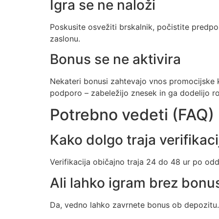
Igra se ne naloži
Poskusite osvežiti brskalnik, počistite pre
zaslonu.
Bonus se ne aktivira
Nekateri bonusi zahtevajo vnos promocijske k
podporo – zabeležijo znesek in ga dodelijo r
Potrebno vedeti (FAQ)
Kako dolgo traja verifikaci
Verifikacija običajno traja 24 do 48 ur po od
Ali lahko igram brez bonu
Da, vedno lahko zavrnete bonus ob depozitu. 