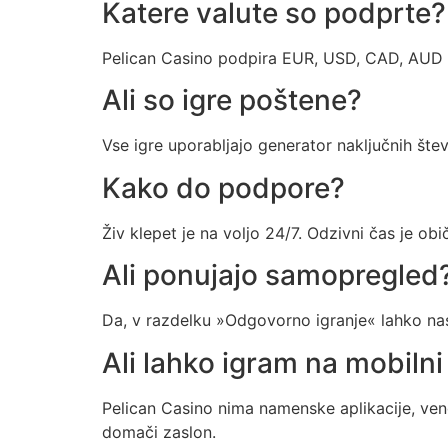
Katere valute so podprte?
Pelican Casino podpira EUR, USD, CAD, AUD i
Ali so igre poštene?
Vse igre uporabljajo generator naključnih štev
Kako do podpore?
Živ klepet je na voljo 24/7. Odzivni čas je o
Ali ponujajo samopregled
Da, v razdelku »Odgovorno igranje« lahko nas
Ali lahko igram na mobilni
Pelican Casino nima namenske aplikacije, ven
domači zaslon.