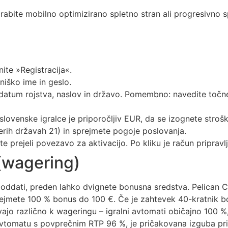
rabite mobilno optimizirano spletno stran ali progresivno sp
nite »Registracija«.
niško ime in geslo.
 datum rojstva, naslov in državo. Pomembno: navedite točne
 slovenske igralce je priporočljiv EUR, da se izognete stro
aterih državah 21) in sprejmete pogoje poslovanja.
e prejeli povezavo za aktivacijo. Po kliku je račun pripravl
 (wagering)
 oddati, preden lahko dvignete bonusna sredstva. Pelican 
rejmete 100 % bonus do 100 €. Če je zahtevek 40-kratnik b
ajo različno k wageringu – igralni avtomati običajno 100 %,
avtomatu s povprečnim RTP 96 %, je pričakovana izguba pri