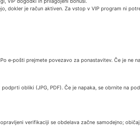
gi, VIP dogodki in prilagojeni bonusi.
, dokler je račun aktiven. Za vstop v VIP program ni potre
i. Po e‑pošti prejmete povezavo za ponastavitev. Če je ne n
n v podprti obliki (JPG, PDF). Če je napaka, se obrnite na p
pravljeni verifikaciji se obdelava začne samodejno; običajno