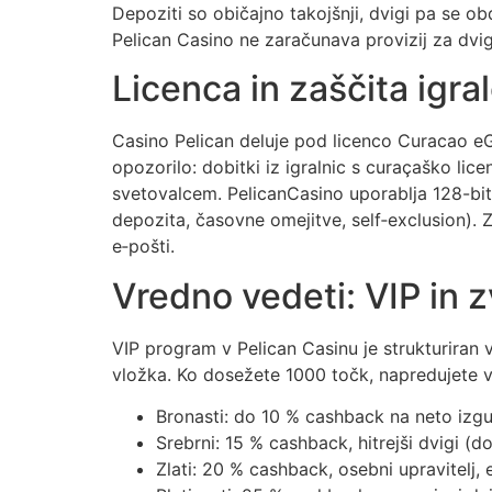
Depoziti so običajno takojšnji, dvigi pa se o
Pelican Casino ne zaračunava provizij za dvig
Licenca in zaščita igra
Casino Pelican deluje pod licenco Curacao eG
opozorilo: dobitki iz igralnic s curaçaško li
svetovalcem. PelicanCasino uporablja 128-bit
depozita, časovne omejitve, self‑exclusion). Z
e‑pošti.
Vredno vedeti: VIP in 
VIP program v Pelican Casinu je strukturiran v 
vložka. Ko dosežete 1000 točk, napredujete v 
Bronasti: do 10 % cashback na neto izgub
Srebrni: 15 % cashback, hitrejši dvigi (do
Zlati: 20 % cashback, osebni upravitelj, ek