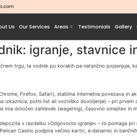
o.com
out Us
Our Services
Areas
Testimonials
Gallery
nik: igranje, stavnice i
nem trgu, ta vodnik po korakih pa natančno pojasnjuje, kako
Chrome, Firefox, Safari), stabilna internetna povezava in ak
a izkaznica, potni list ali vozniško dovoljenje) – pri prvem
us ima določen zahtevek (wagering), časovno omejitev in 
 depozita v razdelku »Odgovorno igranje« – to pomaga pri
Pelican Casino podpira večino kartic, e‑denarnic in bančnih 