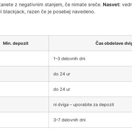
tanete z negativnim stanjem, če nimate sreče.
Nasvet:
vedno
li blackjack, razen če je posebej navedeno.
Min. depozit
Čas obdelave dvi
1–3 delovnih dni
do 24 ur
do 24 ur
ni dviga – uporabite za depozit
3–7 delovnih dni