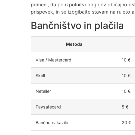
pomeni, da po izpolnitvi pogojev običajno os
prispevek, in se izogibajte stavam na ruleto a
Bančništvo in plačila
Metoda
Visa / Mastercard
10 €
Skrill
10 €
Neteller
10 €
Paysafecard
5 €
Bančno nakazilo
20 €