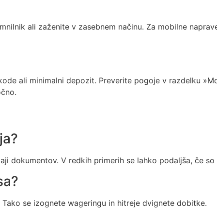
dpomnilnik ali zaženite v zasebnem načinu. Za mobilne nap
ode ali minimalni depozit. Preverite pogoje v razdelku »Moj
očno.
ja?
daji dokumentov. V redkih primerih se lahko podaljša, če so
sa?
Tako se izognete wageringu in hitreje dvignete dobitke.