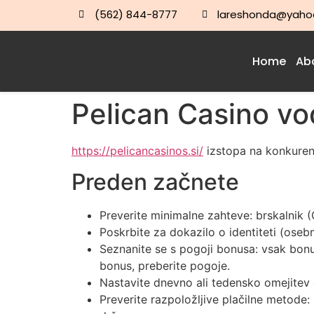
(562) 844-8777
lareshonda@yaho
Home
Ab
Pelican Casino vod
https://pelicancasinos.si/
izstopa na konkurenč
Preden začnete
Preverite minimalne zahteve: brskalnik (
Poskrbite za dokazilo o identiteti (osebn
Seznanite se s pogoji bonusa: vsak bon
bonus, preberite pogoje.
Nastavite dnevno ali tedensko omejitev
Preverite razpoložljive plačilne metode: 