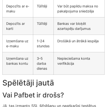
Depozīts ar e-
Tūlītēji
Var būt papildu maksa no
maku
pakalpojuma sniedzēja
Depozīts ar
Tūlītēji
Bankas var bloķēt
karti
azartspēļu darījumus
Izņemšana uz
1–24
Drošākā un ātrākā iespēja
e-maku
stundas
Izņemšana uz
3–5
Nepieciešama konta
bankas kontu
darba
verifikācija
dienas
Spēlētāji jautā
Vai Pafbet ir drošs?
Jā, tas izmanto SSL šifrēšanu un neatkarīgi testētus