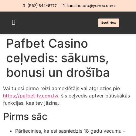
(562) 844-8777
lareshonda@yahoo.com
Book Now
Pafbet Casino
ceļvedis: sākums,
bonusi un drošība
Vai tu esi pirmo reizi apmeklētājs vai atgriezies pie
https://pafbet-lv.com.lv/
, šis ceļvedis aptver būtiskākās
funkcijas, kas tev jāzina.
Pirms sāc
Pārliecinies, ka esi sasniedzis 18 gadu vecumu –