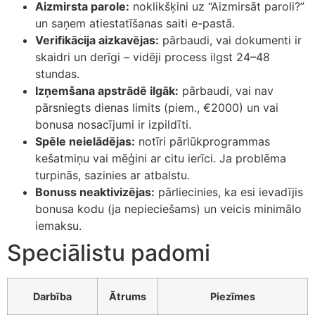
Aizmirsta parole:
noklikšķini uz “Aizmirsāt paroli?”
un saņem atiestatīšanas saiti e-pastā.
Verifikācija aizkavējas:
pārbaudi, vai dokumenti ir
skaidri un derīgi – vidēji process ilgst 24–48
stundas.
Izņemšana apstrādē ilgāk:
pārbaudi, vai nav
pārsniegts dienas limits (piem., €2000) un vai
bonusa nosacījumi ir izpildīti.
Spēle neielādējas:
notīri pārlūkprogrammas
kešatmiņu vai mēģini ar citu ierīci. Ja problēma
turpinās, sazinies ar atbalstu.
Bonuss neaktivizējas:
pārliecinies, ka esi ievadījis
bonusa kodu (ja nepieciešams) un veicis minimālo
iemaksu.
Speciālistu padomi
Darbība
Ātrums
Piezīmes