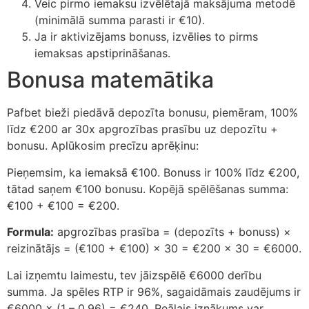
Veic pirmo iemaksu izvēlētajā maksājuma metodē
(minimālā summa parasti ir €10).
Ja ir aktivizējams bonuss, izvēlies to pirms
iemaksas apstiprināšanas.
Bonusa matemātika
Pafbet bieži piedāvā depozīta bonusu, piemēram, 100%
līdz €200 ar 30x apgrozības prasību uz depozītu +
bonusu. Aplūkosim precīzu aprēķinu:
Pieņemsim, ka iemaksā €100. Bonuss ir 100% līdz €200,
tātad saņem €100 bonusu. Kopējā spēlēšanas summa:
€100 + €100 = €200.
Formula:
apgrozības prasība = (depozīts + bonuss) ×
reizinātājs = (€100 + €100) × 30 = €200 × 30 = €6000.
Lai izņemtu laimestu, tev jāizspēlē €6000 derību
summa. Ja spēles RTP ir 96%, sagaidāmais zaudējums ir
€6000 × (1 – 0,96) = €240. Reālais iznākums var