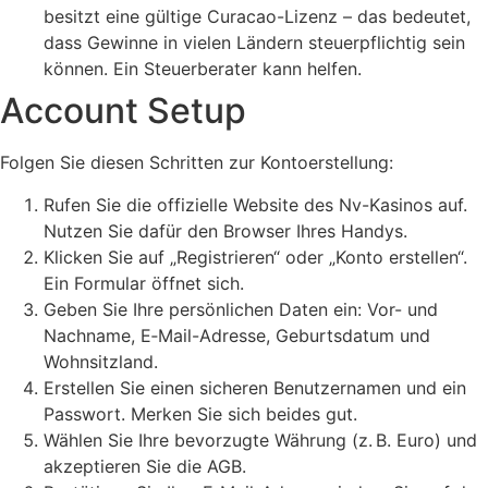
besitzt eine gültige Curacao-Lizenz – das bedeutet,
dass Gewinne in vielen Ländern steuerpflichtig sein
können. Ein Steuerberater kann helfen.
Account Setup
Folgen Sie diesen Schritten zur Kontoerstellung:
Rufen Sie die offizielle Website des Nv-Kasinos auf.
Nutzen Sie dafür den Browser Ihres Handys.
Klicken Sie auf „Registrieren“ oder „Konto erstellen“.
Ein Formular öffnet sich.
Geben Sie Ihre persönlichen Daten ein: Vor- und
Nachname, E‑Mail-Adresse, Geburtsdatum und
Wohnsitzland.
Erstellen Sie einen sicheren Benutzernamen und ein
Passwort. Merken Sie sich beides gut.
Wählen Sie Ihre bevorzugte Währung (z. B. Euro) und
akzeptieren Sie die AGB.