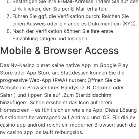
Bestätigen Sie Ihre E‑Mail-Adresse, indem Sie auf den
Link klicken, den Sie per E‑Mail erhalten.
Führen Sie ggf. die Verifikation durch: Reichen Sie
einen Ausweis oder ein anderes Dokument ein (KYC).
Nach der Verifikation können Sie Ihre erste
Einzahlung tätigen und loslegen.
Mobile & Browser Access
Das Nv-Kasino bietet keine native App im Google Play
Store oder App Store an. Stattdessen können Sie die
progressive Web-App (PWA) nutzen: Öffnen Sie die
Website im Browser Ihres Handys (z. B. Chrome oder
Safari) und tippen Sie auf „Zum Startbildschirm
hinzufügen“. Schon erscheint das Icon auf Ihrem
Homescreen – es fühlt sich an wie eine App. Diese Lösung
funktioniert hervorragend auf Android und iOS. Für die nv
casino app android reicht ein moderner Browser; auch die
nv casino app ios läuft reibungslos.