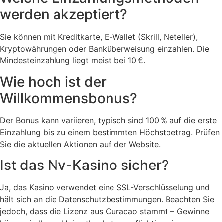
werden akzeptiert?
Sie können mit Kreditkarte, E‑Wallet (Skrill, Neteller),
Kryptowährungen oder Banküberweisung einzahlen. Die
Mindesteinzahlung liegt meist bei 10 €.
Wie hoch ist der
Willkommensbonus?
Der Bonus kann variieren, typisch sind 100 % auf die erste
Einzahlung bis zu einem bestimmten Höchstbetrag. Prüfen
Sie die aktuellen Aktionen auf der Website.
Ist das Nv-Kasino sicher?
Ja, das Kasino verwendet eine SSL-Verschlüsselung und
hält sich an die Datenschutzbestimmungen. Beachten Sie
jedoch, dass die Lizenz aus Curacao stammt – Gewinne