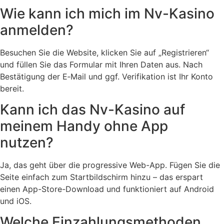
Wie kann ich mich im Nv-Kasino
anmelden?
Besuchen Sie die Website, klicken Sie auf „Registrieren“
und füllen Sie das Formular mit Ihren Daten aus. Nach
Bestätigung der E‑Mail und ggf. Verifikation ist Ihr Konto
bereit.
Kann ich das Nv-Kasino auf
meinem Handy ohne App
nutzen?
Ja, das geht über die progressive Web-App. Fügen Sie die
Seite einfach zum Startbildschirm hinzu – das erspart
einen App-Store-Download und funktioniert auf Android
und iOS.
Welche Einzahlungsmethoden