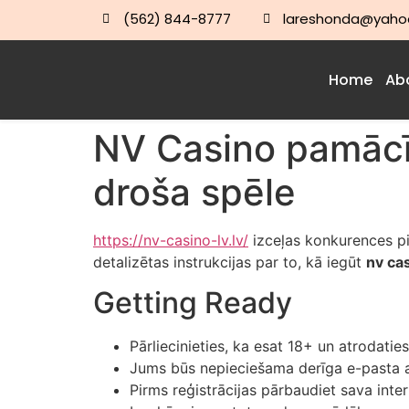
(562) 844-8777
lareshonda@yaho
Home
Ab
NV Casino pamācī
droša spēle
https://nv-casino-lv.lv/
izceļas konkurences pil
detalizētas instrukcijas par to, kā iegūt
nv ca
Getting Ready
Pārliecinieties, ka esat 18+ un atrodaties
Jums būs nepieciešama derīga e-pasta ad
Pirms reģistrācijas pārbaudiet sava inter