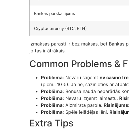
Bankas pārskaitījums
Cryptocurrency (BTC, ETH)
Izmaksas parasti ir bez maksas, bet Bankas p
jo tas ir ātrākais.
Common Problems & F
Problēma:
Nevaru saņemt
nv casino fr
(piem., 10 €). Ja nē, sazinieties ar atbals
Problēma:
Bonusa nauda neparādās kon
Problēma:
Nevaru izņemt laimestu.
Risi
Problēma:
Aizmirsta parole.
Risinājums
Problēma:
Spēle ielādējas lēni.
Risināju
Extra Tips