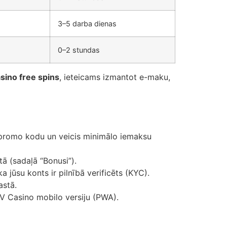
3–5 darba dienas
0–2 stundas
sino free spins
, ieteicams izmantot e-maku,
u promo kodu un veicis minimālo iemaksu
tā (sadaļā “Bonusi”).
ka jūsu konts ir pilnībā verificēts (KYC).
astā.
V Casino mobilo versiju (PWA).