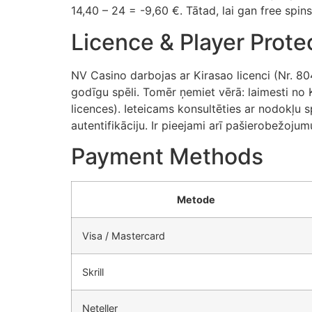
14,40 – 24 = -9,60 €. Tātad, lai gan free spins
Licence & Player Prote
NV Casino darbojas ar Kirasao licenci (Nr. 8
godīgu spēli. Tomēr ņemiet vērā: laimesti no K
licences). Ieteicams konsultēties ar nodokļu 
autentifikāciju. Ir pieejami arī pašierobežojumu
Payment Methods
Metode
Visa / Mastercard
Skrill
Neteller