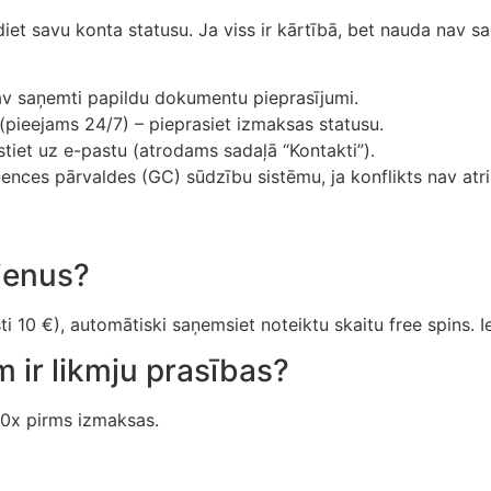
iet savu konta statusu. Ja viss ir kārtībā, bet nauda nav s
av saņemti papildu dokumentu pieprasījumi.
 (pieejams 24/7) – pieprasiet izmaksas statusu.
stiet uz e-pastu (atrodams sadaļā “Kontakti”).
cences pārvaldes (GC) sūdzību sistēmu, ja konflikts nav atri
ienus?
ti 10 €), automātiski saņemsiet noteiktu skaitu free spins.
 ir likmju prasības?
 40x pirms izmaksas.