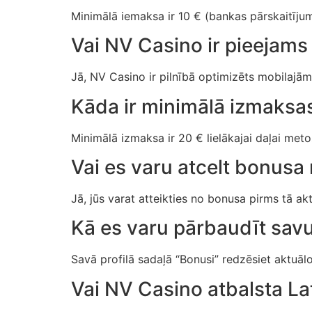
Minimālā iemaksa ir 10 € (bankas pārskaitīj
Vai NV Casino ir pieejams 
Jā, NV Casino ir pilnībā optimizēts mobilajā
Kāda ir minimālā izmaks
Minimālā izmaksa ir 20 € lielākajai daļai meto
Vai es varu atcelt bonusa
Jā, jūs varat atteikties no bonusa pirms tā a
Kā es varu pārbaudīt sav
Savā profilā sadaļā “Bonusi” redzēsiet aktuāl
Vai NV Casino atbalsta La