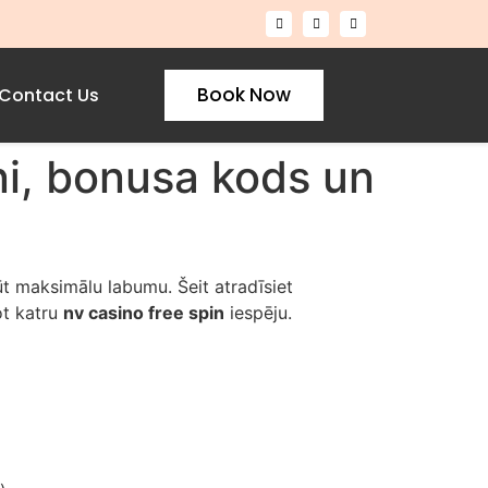
Book Now
Contact Us
i, bonusa kods un
gūt maksimālu labumu. Šeit atradīsiet
t katru
nv casino free spin
iespēju.