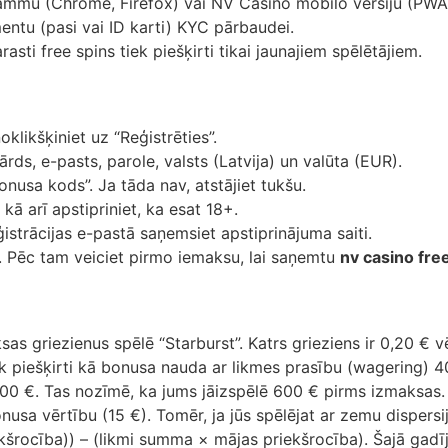
mmu (Chrome, Firefox) vai NV Casino mobilo versiju (PWA
ntu (pasi vai ID karti) KYC pārbaudei.
sti free spins tiek piešķirti tikai jaunajiem spēlētājiem.
oklikšķiniet uz “Reģistrēties”.
ārds, e-pasts, parole, valsts (Latvija) un valūta (EUR).
nusa kods”. Ja tāda nav, atstājiet tukšu.
ā arī apstipriniet, ka esat 18+.
ģistrācijas e-pastā saņemsiet apstiprinājuma saiti.
es. Pēc tam veiciet pirmo iemaksu, lai saņemtu
nv casino fre
 griezienus spēlē “Starburst”. Katrs grieziens ir 0,20 € v
ek piešķirti kā bonusa nauda ar likmes prasību (wagering) 4
00 €. Tas nozīmē, ka jums jāizspēlē 600 € pirms izmaksas.
bonusa vērtību (15 €). Tomēr, ja jūs spēlējat ar zemu dispers
ekšrocība)) – (likmi summa × mājas priekšrocība). Šajā gad