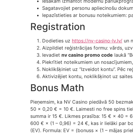
Iesakām izmantot modernu pārlūkprogra
Sagatavojiet personu apliecinošu dokume
Iepazīstieties ar bonusu noteikumiem: para
Registration
Dodieties uz
https://nv-casino-lv.lv/
un n
Aizpildiet reģistrācijas formu: vārds, uzv
Ievadiet
nv casino promo code
laukā “Bo
Piekrītiet noteikumiem un nosacījumiem, k
Noklikšķiniet uz “Izveidot kontu”. Pēc re
Aktivizējiet kontu, noklikšķinot uz sait
Bonus Math
Pieņemsim, ka NV Casino piedāvā 50 bezmaksas
50 × 0,20 € = 10 €. Laimesti no free spins ti
summa ir 15 €. Likmes prasība: 15 € × 40 = 6
600 € × (1 – 0,96) = 24 €, kas ir lielāki par 
(EV). Formula: EV = (bonuss × (1 – mājas pri