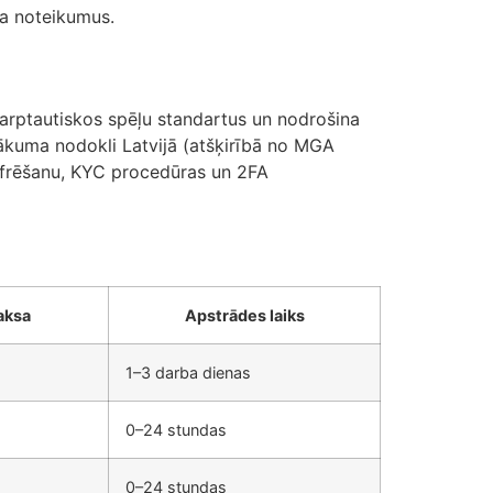
usa noteikumus.
tarptautiskos spēļu standartus un nodrošina
enākuma nodokli Latvijā (atšķirībā no MGA
šifrēšanu, KYC procedūras un 2FA
aksa
Apstrādes laiks
1–3 darba dienas
0–24 stundas
0–24 stundas