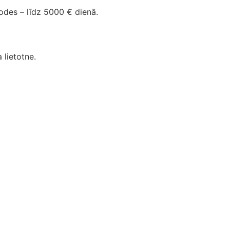
des – līdz 5000 € dienā.
lietotne.