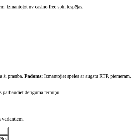
, izmantojot nv casino free spin iespējas.
a šī prasība.
Padoms:
Izmantojiet spēles ar augstu RTP, piemēram,
as pārbaudiet derīguma termiņu.
m variantiem.
ēles