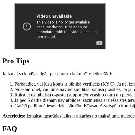
Pro Tips
Ja izmaksa kavējas ilgāk par parasto laiku, rīkojieties šādi:
Pārbaudiet, vai jūsu konts ir pilnībā verificēts (KYC). Ja nē, izm
Noskaidrojiet, vai jums nav neizpildītas bonusa prasības. Ja jā, 
Rakstiet uz atbalsta e-pastu (support@nvcasino.com) un pievien
Ja pēc 5 darba dienām nav atbildes, sazinieties ar tiešsaistes tēr
Galējā gadījumā iesniedziet sūdzību Kīrasao Azartspēļu komisij
Atcerieties:
Izmaksu apstrādes laiks ir atkarīgs no maksājuma metodes. 
FAQ