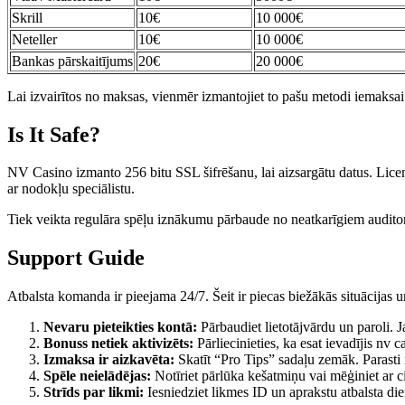
Skrill
10€
10 000€
Neteller
10€
10 000€
Bankas pārskaitījums
20€
20 000€
Lai izvairītos no maksas, vienmēr izmantojiet to pašu metodi iemaksai
Is It Safe?
NV Casino izmanto 256 bitu SSL šifrēšanu, lai aizsargātu datus. Licenc
ar nodokļu speciālistu.
Tiek veikta regulāra spēļu iznākumu pārbaude no neatkarīgiem auditorie
Support Guide
Atbalsta komanda ir pieejama 24/7. Šeit ir piecas biežākās situācijas un
Nevaru pieteikties kontā:
Pārbaudiet lietotājvārdu un paroli. Ja
Bonuss netiek aktivizēts:
Pārliecinieties, ka esat ievadījis nv c
Izmaksa ir aizkavēta:
Skatīt “Pro Tips” sadaļu zemāk. Parasti 
Spēle neielādējas:
Notīriet pārlūka kešatmiņu vai mēģiniet ar 
Strīds par likmi:
Iesniedziet likmes ID un aprakstu atbalsta di