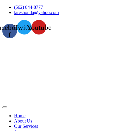
Skip
(562) 844-8777
to
lareshonda@yahoo.com
content
acebook-
Twitter
Youtube
f
Home
About Us
Our Services