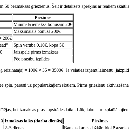
 bezmaksas griezienus. Šeit ir detalizēts aprēķins ar reāliem skaitļiem
Piezīmes
Minimālā iemaksa bonusam 20€
Maksimālais bonuss 200€
= 200€
Dead”
Spin vērtība 0,10€, kopā 5€
€
Jāizspēlē pirms izmaksas
Pēc prasību izpildes
izinātājs) = 100€ × 35 = 3500€. Ja vēlaties izņemt laimestu, jāizpild
ree spin, parasti uz populārākajiem slotiem. Pirms griezienu aktivizēšan
tējas, bet izmaksas prasa apstrādes laiku. Lūk, tabula ar izplatītākajie
nā
Izmaksas laiks (darba dienās)
Piezīmes
2–5 dienas
Bankas kartes dažkārt bloķē azartsp