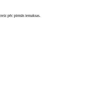
uzreiz pēc pirmās iemaksas.