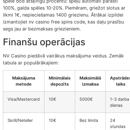
spēle dod atšķirīgu procentu: spēļu automāti parasti
100%, galda spēles 10-20%. Piemēram, griežot slotus ar
likmi 1€, nepieciešamas 1400 griezienu. Ātrākai izpildei
izmantojiet nv casino free spins code, kas daļu prasību
segs jau ar bezmaksas griezieniem.
Finanšu operācijas
NV Casino piedāvā vairākus maksājuma veidus. Zemāk
tabula ar populārākajiem:
Maksājuma
Minimālais
Maksimālā
Apstrāde
metode
depozīts
izmaksa
laiks
Visa/Mastercard
10€
5000€
1-3 darba
dienas
Skrill/Neteller
10€
Bez limita
24
stundas