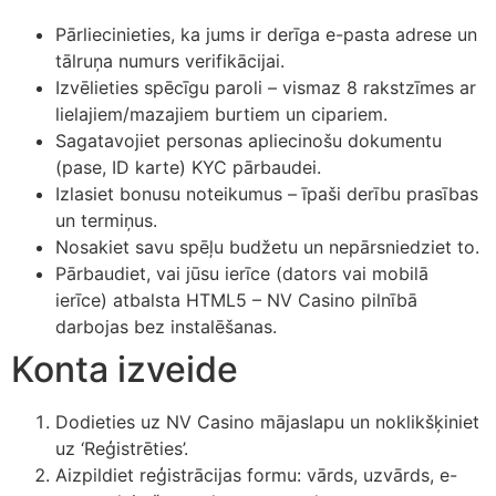
Pārliecinieties, ka jums ir derīga e-pasta adrese un
tālruņa numurs verifikācijai.
Izvēlieties spēcīgu paroli – vismaz 8 rakstzīmes ar
lielajiem/mazajiem burtiem un cipariem.
Sagatavojiet personas apliecinošu dokumentu
(pase, ID karte) KYC pārbaudei.
Izlasiet bonusu noteikumus – īpaši derību prasības
un termiņus.
Nosakiet savu spēļu budžetu un nepārsniedziet to.
Pārbaudiet, vai jūsu ierīce (dators vai mobilā
ierīce) atbalsta HTML5 – NV Casino pilnībā
darbojas bez instalēšanas.
Konta izveide
Dodieties uz NV Casino mājaslapu un noklikšķiniet
uz ‘Reģistrēties’.
Aizpildiet reģistrācijas formu: vārds, uzvārds, e-