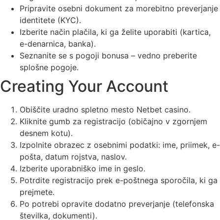
Pripravite osebni dokument za morebitno preverjanje
identitete (KYC).
Izberite način plačila, ki ga želite uporabiti (kartica,
e-denarnica, banka).
Seznanite se s pogoji bonusa – vedno preberite
splošne pogoje.
Creating Your Account
Obiščite uradno spletno mesto Netbet casino.
Kliknite gumb za registracijo (običajno v zgornjem
desnem kotu).
Izpolnite obrazec z osebnimi podatki: ime, priimek, e-
pošta, datum rojstva, naslov.
Izberite uporabniško ime in geslo.
Potrdite registracijo prek e-poštnega sporočila, ki ga
prejmete.
Po potrebi opravite dodatno preverjanje (telefonska
številka, dokumenti).