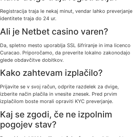
Registracija traja le nekaj minut, vendar lahko preverjanje
identitete traja do 24 ur.
Ali je Netbet casino varen?
Da, spletno mesto uporablja SSL šifriranje in ima licenco
Curacao. Priporočamo, da preverite lokalno zakonodajo
glede obdavčitve dobitkov.
Kako zahtevam izplačilo?
Prijavite se v svoj račun, odprite razdelek za dvige,
izberite način plačila in vnesite znesek. Pred prvim
izplačilom boste morali opraviti KYC preverjanje.
Kaj se zgodi, če ne izpolnim
pogojev stav?