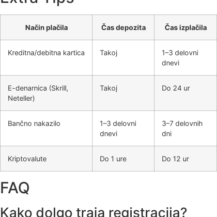
Način plačila
Čas depozita
Čas izplačila
Kreditna/debitna kartica
Takoj
1–3 delovni
dnevi
E-denarnica (Skrill,
Takoj
Do 24 ur
Neteller)
Bančno nakazilo
1–3 delovni
3–7 delovnih
dnevi
dni
Kriptovalute
Do 1 ure
Do 12 ur
FAQ
Kako dolgo traja registracija?