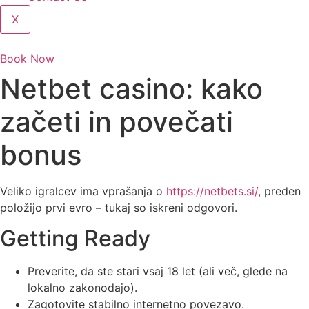
X
Book Now
Netbet casino: kako
začeti in povečati
bonus
Veliko igralcev ima vprašanja o
https://netbets.si/
, preden
položijo prvi evro – tukaj so iskreni odgovori.
Getting Ready
Preverite, da ste stari vsaj 18 let (ali več, glede na
lokalno zakonodajo).
Zagotovite stabilno internetno povezavo.