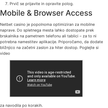
Prvič se prijavite in opravite polog.
Mobile & Browser Access
Netbet casino je popolnoma optimiziran za mobilne
naprave. Do spletnega mesta lahko dostopate prek
brskalnika na pametnem telefonu ali tablici – za to ni
potrebna namestitev aplikacije. Priporočamo, da dodate
bližnjico na začetni zaslon za hiter dostop. Poglejte si
video
za navodila po korakih.