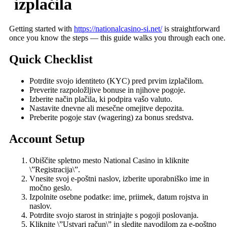
izplačila
Getting started with
https://nationalcasino-si.net/
is straightforward
once you know the steps — this guide walks you through each one.
Quick Checklist
Potrdite svojo identiteto (KYC) pred prvim izplačilom.
Preverite razpoložljive bonuse in njihove pogoje.
Izberite način plačila, ki podpira vašo valuto.
Nastavite dnevne ali mesečne omejitve depozita.
Preberite pogoje stav (wagering) za bonus sredstva.
Account Setup
Obiščite spletno mesto National Casino in kliknite
\”Registracija\”.
Vnesite svoj e-poštni naslov, izberite uporabniško ime in
močno geslo.
Izpolnite osebne podatke: ime, priimek, datum rojstva in
naslov.
Potrdite svojo starost in strinjajte s pogoji poslovanja.
Kliknite \”Ustvari račun\” in sledite navodilom za e-poštno