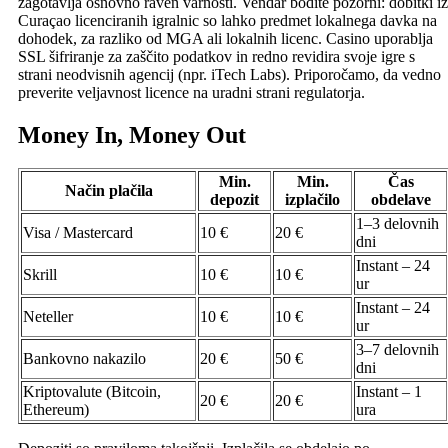
zagotavlja osnovno raven varnosti. Vendar bodite pozorni: dobitki iz
Curaçao licenciranih igralnic so lahko predmet lokalnega davka na
dohodek, za razliko od MGA ali lokalnih licenc. Casino uporablja
SSL šifriranje za zaščito podatkov in redno revidira svoje igre s
strani neodvisnih agencij (npr. iTech Labs). Priporočamo, da vedno
preverite veljavnost licence na uradni strani regulatorja.
Money In, Money Out
Min.
Min.
Čas
Način plačila
depozit
izplačilo
obdelave
1–3 delovnih
Visa / Mastercard
10 €
20 €
dni
Instant – 24
Skrill
10 €
10 €
ur
Instant – 24
Neteller
10 €
10 €
ur
3–7 delovnih
Bankovno nakazilo
20 €
50 €
dni
Kriptovalute (Bitcoin,
Instant – 1
20 €
20 €
Ethereum)
ura