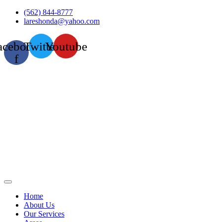
Skip
(562) 844-8777
to
lareshonda@yahoo.com
content
acebook-
Twitter
Youtube
f
Home
About Us
Our Services