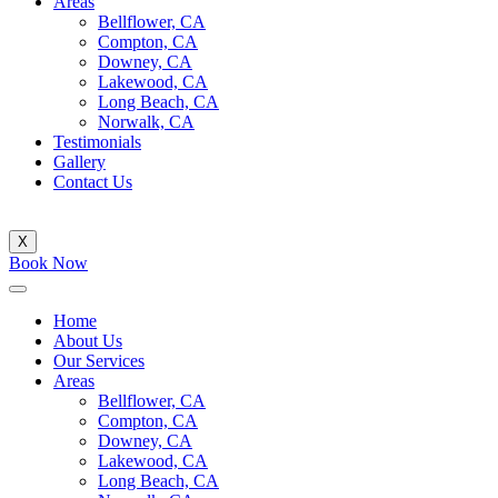
Areas
Bellflower, CA
Compton, CA
Downey, CA
Lakewood, CA
Long Beach, CA
Norwalk, CA
Testimonials
Gallery
Contact Us
X
Book Now
Home
About Us
Our Services
Areas
Bellflower, CA
Compton, CA
Downey, CA
Lakewood, CA
Long Beach, CA