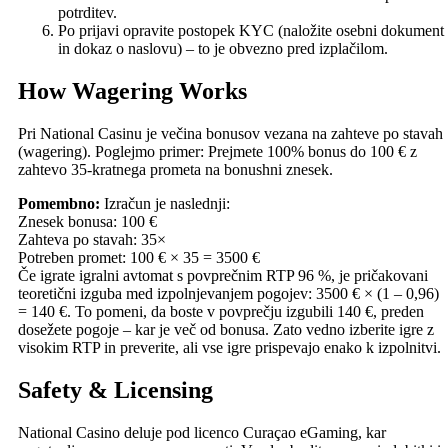
potrditev.
Po prijavi opravite postopek KYC (naložite osebni dokument
in dokaz o naslovu) – to je obvezno pred izplačilom.
How Wagering Works
Pri National Casinu je večina bonusov vezana na zahteve po stavah
(wagering). Poglejmo primer: Prejmete 100% bonus do 100 € z
zahtevo 35-kratnega prometa na bonushni znesek.
Pomembno:
Izračun je naslednji:
Znesek bonusa: 100 €
Zahteva po stavah: 35×
Potreben promet: 100 € × 35 = 3500 €
Če igrate igralni avtomat s povprečnim RTP 96 %, je pričakovani
teoretični izguba med izpolnjevanjem pogojev: 3500 € × (1 – 0,96)
= 140 €. To pomeni, da boste v povprečju izgubili 140 €, preden
dosežete pogoje – kar je več od bonusa. Zato vedno izberite igre z
visokim RTP in preverite, ali vse igre prispevajo enako k izpolnitvi.
Safety & Licensing
National Casino deluje pod licenco Curaçao eGaming, kar