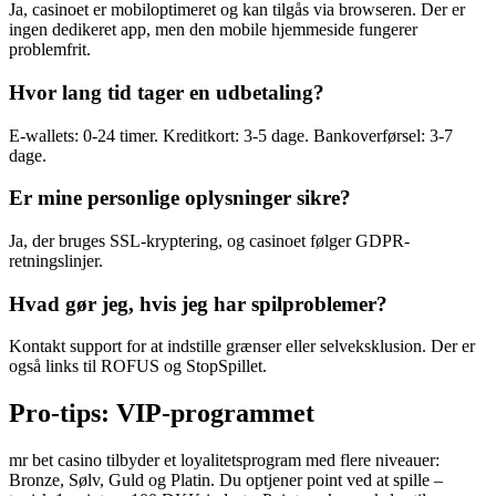
Ja, casinoet er mobiloptimeret og kan tilgås via browseren. Der er
ingen dedikeret app, men den mobile hjemmeside fungerer
problemfrit.
Hvor lang tid tager en udbetaling?
E-wallets: 0-24 timer. Kreditkort: 3-5 dage. Bankoverførsel: 3-7
dage.
Er mine personlige oplysninger sikre?
Ja, der bruges SSL-kryptering, og casinoet følger GDPR-
retningslinjer.
Hvad gør jeg, hvis jeg har spilproblemer?
Kontakt support for at indstille grænser eller selveksklusion. Der er
også links til ROFUS og StopSpillet.
Pro-tips: VIP-programmet
mr bet casino tilbyder et loyalitetsprogram med flere niveauer:
Bronze, Sølv, Guld og Platin. Du optjener point ved at spille –