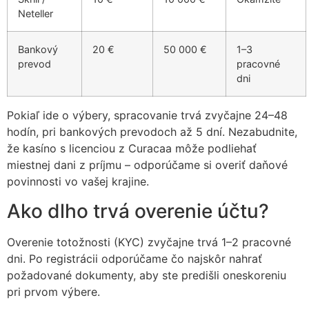
Neteller
Bankový
20 €
50 000 €
1–3
prevod
pracovné
dni
Pokiaľ ide o výbery, spracovanie trvá zvyčajne 24–48
hodín, pri bankových prevodoch až 5 dní. Nezabudnite,
že kasíno s licenciou z Curacaa môže podliehať
miestnej dani z príjmu – odporúčame si overiť daňové
povinnosti vo vašej krajine.
Ako dlho trvá overenie účtu?
Overenie totožnosti (KYC) zvyčajne trvá 1–2 pracovné
dni. Po registrácii odporúčame čo najskôr nahrať
požadované dokumenty, aby ste predišli oneskoreniu
pri prvom výbere.