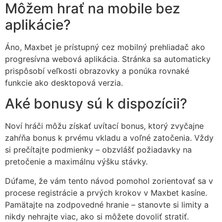
Môžem hrať na mobile bez
aplikácie?
Áno, Maxbet je prístupný cez mobilný prehliadač ako
progresívna webová aplikácia. Stránka sa automaticky
prispôsobí veľkosti obrazovky a ponúka rovnaké
funkcie ako desktopová verzia.
Aké bonusy sú k dispozícii?
Noví hráči môžu získať uvítací bonus, ktorý zvyčajne
zahŕňa bonus k prvému vkladu a voľné zatočenia. Vždy
si prečítajte podmienky – obzvlášť požiadavky na
pretočenie a maximálnu výšku stávky.
Dúfame, že vám tento návod pomohol zorientovať sa v
procese registrácie a prvých krokov v Maxbet kasíne.
Pamätajte na zodpovedné hranie – stanovte si limity a
nikdy nehrajte viac, ako si môžete dovoliť stratiť.