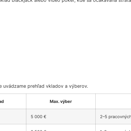
lad blackjack alebo video poker, kde sa očakávaná strata 
e uvádzame prehľad vkladov a výberov.
ad
Max. výber
5 000 €
2–5 pracovných