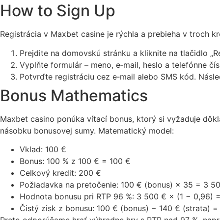
How to Sign Up
Registrácia v Maxbet casine je rýchla a prebieha v troch k
Prejdite na domovskú stránku a kliknite na tlačidlo „Re
Vyplňte formulár – meno, e‑mail, heslo a telefónne čí
Potvrďte registráciu cez e‑mail alebo SMS kód. Násle
Bonus Mathematics
Maxbet casino ponúka vítací bonus, ktorý si vyžaduje dôk
násobku bonusovej sumy. Matematický model:
Vklad: 100 €
Bonus: 100 % z 100 € = 100 €
Celkový kredit: 200 €
Požiadavka na pretočenie: 100 € (bonus) × 35 = 3 5
Hodnota bonusu pri RTP 96 %: 3 500 € × (1 − 0,96) =
Čistý zisk z bonusu: 100 € (bonus) − 140 € (strata) 