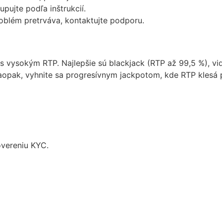
pujte podľa inštrukcií.
roblém pretrváva, kontaktujte podporu.
 s vysokým RTP. Najlepšie sú blackjack (RTP až 99,5 %), v
aopak, vyhnite sa progresívnym jackpotom, kde RTP klesá 
overeniu KYC.