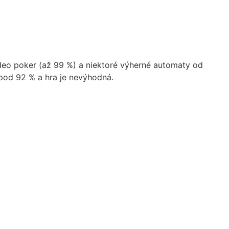
ideo poker (až 99 %) a niektoré výherné automaty od
pod 92 % a hra je nevýhodná.