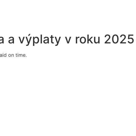
a a výplaty v roku 2025
aid on time.