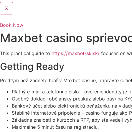
X
Book Now
Maxbet casino sprievod
This practical guide to
https://maxbet-sk.sk/
focuses on wha
Getting Ready
Predtým než začnete hrať v Maxbet casine, pripravte si tiet
Platný e‑mail a telefónne číslo – overenie identity je 
Osobný doklad (občiansky preukaz alebo pas) na KY
Bankový účet alebo elektronickú peňaženku na vklady
Stabilné internetové pripojenie – casino funguje ako
Základné znalosti o kurzoch a RTP, aby ste vedeli vyh
Maximálne 5 minút času na registráciu.