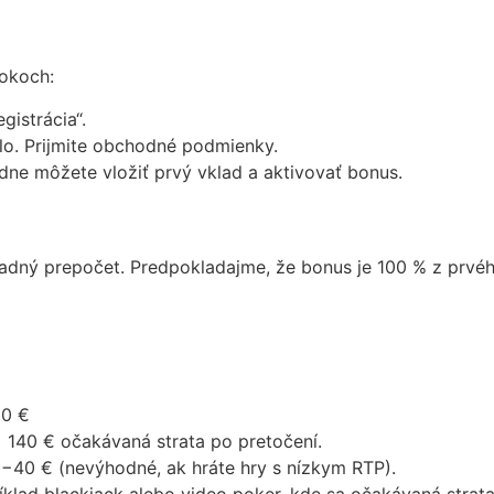
rokoch:
gistrácia“.
slo. Prijmite obchodné podmienky.
dne môžete vložiť prvý vklad a aktivovať bonus.
ladný prepočet. Predpokladajme, že bonus je 100 % z prvé
00 €
 140 € očakávaná strata po pretočení.
= −40 € (nevýhodné, ak hráte hry s nízkym RTP).