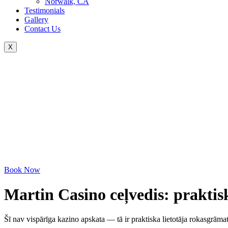
Norwalk, CA
Testimonials
Gallery
Contact Us
X
Book Now
Martin Casino ceļvedis: prakti
Šī nav vispārīga kazino apskata — tā ir praktiska lietotāja rokasgrāma