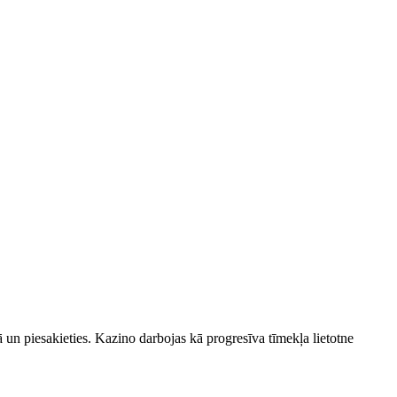
un piesakieties. Kazino darbojas kā progresīva tīmekļa lietotne