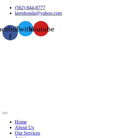
Skip
(562) 844-8777
to
lareshonda@yahoo.com
content
acebook-
Twitter
Youtube
f
Home
About Us
Our Services