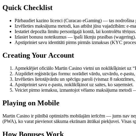
Quick Checklist
Pārbaudiet kazino licenci (Curacao eGaming) — tas nodrošina 
Izvēlieties maksājuma metodi, kas atbilst jūsu vajadzībām: e-ma
Iestatiet depozīta limitu personīgajā kontā, lai kontrolētu tēriņus
Izlasiet bonusu noteikumus — īpaši likmju prasības (wagering).
Apstipriniet savu identitāti pirms pirmās izmaksas (KYC proces
Creating Your Account
Apmeklējiet oficiālo Martin Casino vietni un noklikšķiniet uz “R
Aizpildiet reģistrācijas formu: norādiet vārdu, uzvārdu, e-past
Izvēlieties lietotājvārdu un spēcīgu paroli (vismaz 8 rakstzīmes
Apstipriniet savu e-pastu, noklikšķinot uz saites, ko saņemsiet.
Veiciet pirmo iemaksu, izmantojot vēlamo maksājuma metodi — de
Playing on Mobile
Martin Casino ir pilnībā optimizēts mobilajām ierīcēm — jums nav nepi
(PWA), ko varat pievienot sākuma ekrānam ātrākai piekļuvei. Visas spē
How Bonuses Work