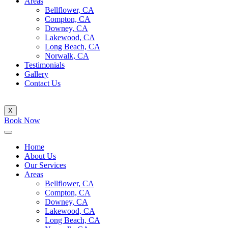
Areas
Bellflower, CA
Compton, CA
Downey, CA
Lakewood, CA
Long Beach, CA
Norwalk, CA
Testimonials
Gallery
Contact Us
X
Book Now
Home
About Us
Our Services
Areas
Bellflower, CA
Compton, CA
Downey, CA
Lakewood, CA
Long Beach, CA