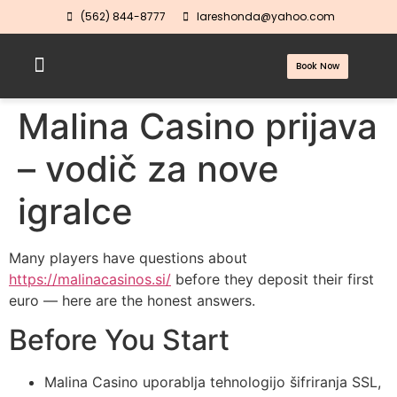
(562) 844-8777
lareshonda@yahoo.com
Book Now
Malina Casino prijava
– vodič za nove
igralce
Many players have questions about
https://malinacasinos.si/
before they deposit their first
euro — here are the honest answers.
Before You Start
Malina Casino uporablja tehnologijo šifriranja SSL,