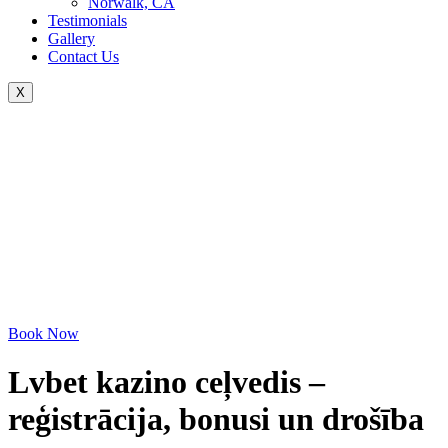
Norwalk, CA
Testimonials
Gallery
Contact Us
X
Book Now
Lvbet kazino ceļvedis –
reģistrācija, bonusi un drošība