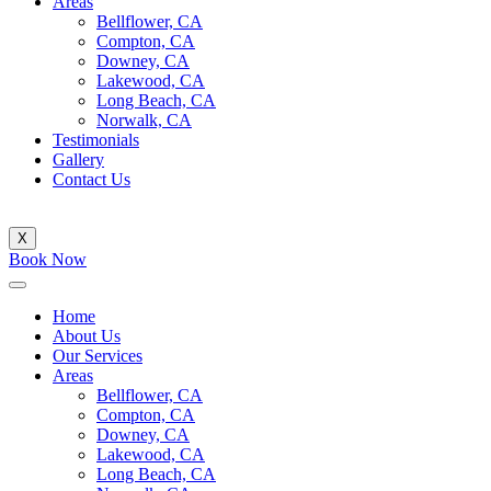
Areas
Bellflower, CA
Compton, CA
Downey, CA
Lakewood, CA
Long Beach, CA
Norwalk, CA
Testimonials
Gallery
Contact Us
X
Book Now
Home
About Us
Our Services
Areas
Bellflower, CA
Compton, CA
Downey, CA
Lakewood, CA
Long Beach, CA