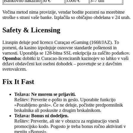
Bankovno nakazilo
50 €
5.000 €
3–7 dni
Večina metod nima provizije, vendar bodite pozorni na morebitne
stroške s strani vaše banke. Izplačila so običajno obdelana v 24 urah.
Safety & Licensing
Liraspin deluje pod licenco Curaçao eGaming (1668/JAZ). To
pomeni, da kasino izpolnjuje osnovne standarde poštenosti in
varnosti. Uporablja se 128-bitna SSL enkripcija za zaščito podatkov.
Opomba:
dobitki iz Curacao-licenciranih kazinojev so lahko v vaši
državi obdavčeni kot osebni dohodek – posvetujte se z davčnim
svetovalcem.
Fix It Fast
Težava: Ne morem se prijaviti.
Rešitev: Preverite e-pošto in geslo. Uporabite funkcijo
»Pozabljeno geslo«. Če ne deluje, počistite predpomnilnik
brskalnika ali poskusite z drugim brskalnikom.
Težava: Bonus ni dodeljen.
Rešitev: Preverite, ali ste v obrazcu za registracijo vnesli
promocijsko kodo. Pogosto je treba bonus ročno aktivirati v
meniju »Bonusi«.