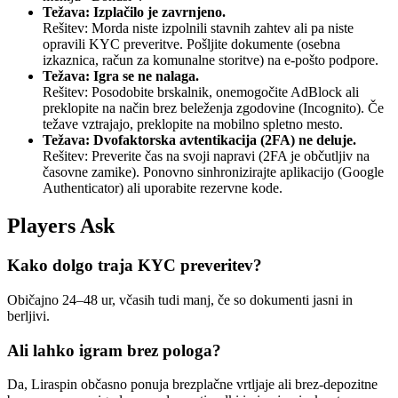
Težava: Izplačilo je zavrnjeno.
Rešitev: Morda niste izpolnili stavnih zahtev ali pa niste
opravili KYC preveritve. Pošljite dokumente (osebna
izkaznica, račun za komunalne storitve) na e-pošto podpore.
Težava: Igra se ne nalaga.
Rešitev: Posodobite brskalnik, onemogočite AdBlock ali
preklopite na način brez beleženja zgodovine (Incognito). Če
težave vztrajajo, preklopite na mobilno spletno mesto.
Težava: Dvofaktorska avtentikacija (2FA) ne deluje.
Rešitev: Preverite čas na svoji napravi (2FA je občutljiv na
časovne zamike). Ponovno sinhronizirajte aplikacijo (Google
Authenticator) ali uporabite rezervne kode.
Players Ask
Kako dolgo traja KYC preveritev?
Običajno 24–48 ur, včasih tudi manj, če so dokumenti jasni in
berljivi.
Ali lahko igram brez pologa?
Da, Liraspin občasno ponuja brezplačne vrtljaje ali brez-depozitne