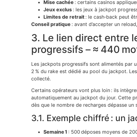
Mise cachée
: certains casinos applique
Jeux exclus
: les jeux à jackpot progress
Limites de retrait
: le cash‑back peut êt
Conseil pratique
: avant d’accepter un reload,
3. Le lien direct entre
progressifs – ≈ 440 mo
Les jackpots progressifs sont alimentés par 
2 % du rake est dédié au pool du jackpot. L
collecté.
Certains opérateurs vont plus loin : ils intè
automatiquement au jackpot du jour. Cette pr
dès que le nombre de recharges dépasse un se
3.1. Exemple chiffré : un 
Semaine 1
: 500 déposes moyens de 200 