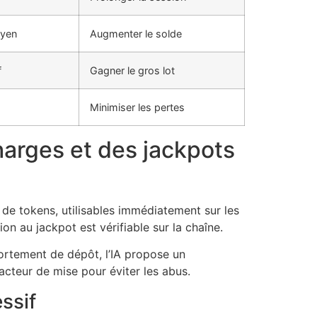
oyen
Augmenter le solde
f
Gagner le gros lot
Minimiser les pertes
charges et des jackpots
 de tokens, utilisables immédiatement sur les
n au jackpot est vérifiable sur la chaîne.
mportement de dépôt, l’IA propose un
facteur de mise pour éviter les abus.
ssif