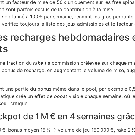
nt un facteur de mise de 50 x uniquement sur les free spins
if sont parfois exclus de la contribution à la mise.
re plafonné à 100 € par semaine, rendant les gros perdants 
 vérifiez toujours la liste des jeux admissibles et le facteur
 les recharges hebdomadaires 
ts
une fraction du
rake
(la commission prélevée sur chaque mise
es bonus de recharge, en augmentant le volume de mise, au
grent une partie du bonus même dans le pool, par exemple 0,
atique crée un effet de
boost
visible chaque semaine, où l
uil critique.
jackpot de 1 M € en 4 semaines grâ
€, bonus moyen 15 % → volume de jeu 150 000 €, rake 2 % 