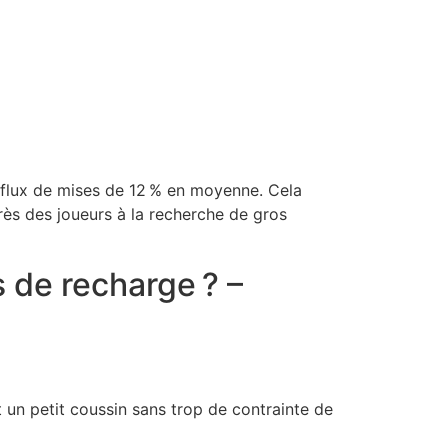
 flux de mises de 12 % en moyenne. Cela
ès des joueurs à la recherche de gros
s de recharge ? –
 un petit coussin sans trop de contrainte de