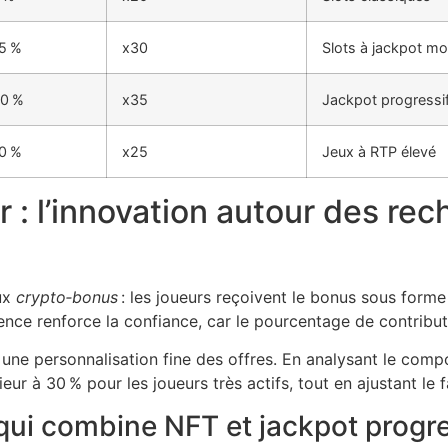
5 %
x30
Slots à jackpot m
0 %
x35
Jackpot progressi
0 %
x25
Jeux à RTP élevé
r : l’innovation autour des re
aux
crypto‑bonus
: les joueurs reçoivent le bonus sous forme
ce renforce la confiance, car le pourcentage de contributio
met une personnalisation fine des offres. En analysant le co
ur à 30 % pour les joueurs très actifs, tout en ajustant le 
 qui combine NFT et jackpot progre