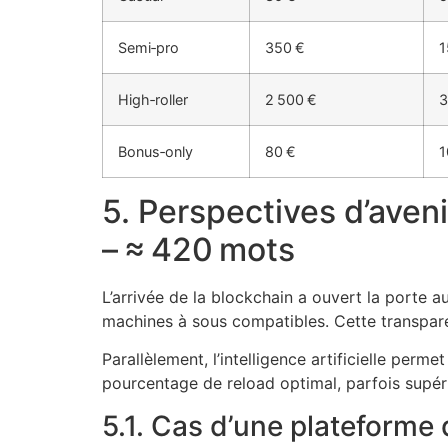
Semi‑pro
350 €
1
High‑roller
2 500 €
3
Bonus‑only
80 €
1
5. Perspectives d’aveni
– ≈ 420 mots
L’arrivée de la blockchain a ouvert la porte 
machines à sous compatibles. Cette transparen
Parallèlement, l’intelligence artificielle per
pourcentage de reload optimal, parfois supérie
5.1. Cas d’une plateforme