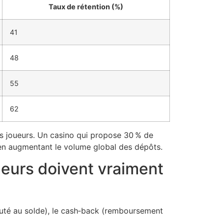
Taux de rétention (%)
41
48
55
62
s joueurs. Un casino qui propose 30 % de
 en augmentant le volume global des dépôts.
ueurs doivent vraiment
outé au solde), le cash‑back (remboursement