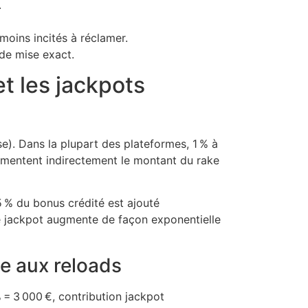
.
moins incités à réclamer.
 de mise exact.
et les jackpots
). Dans la plupart des plateformes, 1 % à
gmentent indirectement le montant du rake
5 % du bonus crédité est ajouté
e jackpot augmente de façon exponentielle
ce aux reloads
= 3 000 €, contribution jackpot