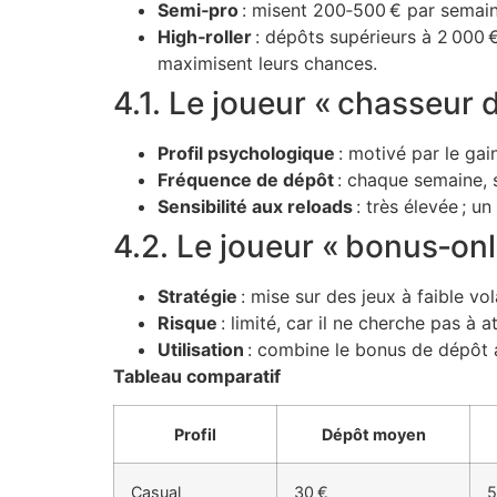
Semi‑pro
: misent 200‑500 € par semain
High‑roller
: dépôts supérieurs à 2 000 
maximisent leurs chances.
4.1. Le joueur « chasseur 
Profil psychologique
: motivé par le gai
Fréquence de dépôt
: chaque semaine, 
Sensibilité aux reloads
: très élevée ; u
4.2. Le joueur « bonus‑onl
Stratégie
: mise sur des jeux à faible vol
Risque
: limité, car il ne cherche pas à
Utilisation
: combine le bonus de dépôt a
Tableau comparatif
Profil
Dépôt moyen
Casual
30 €
5