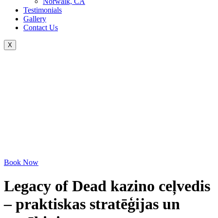
Norwalk, CA
Testimonials
Gallery
Contact Us
X
Book Now
Legacy of Dead kazino ceļvedis
– praktiskas stratēģijas un