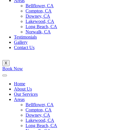
Areas
Bellflower, CA
Compton, CA
Downey, CA
Lakewood, CA
Long Beach, CA
Norwalk, CA
Testimonials
Gallery
Contact Us
X
Book Now
Home
About Us
Our Services
Areas
Bellflower, CA
Compton, CA
Downey, CA
Lakewood, CA
Long Beach, CA