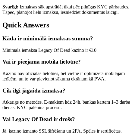
Svarīgi:
Izmaksas sāk apstrādāt tikai pēc pilnīgas KYC pārbaudes.
Tāpēc, plānojot lielu izmaksu, iesniedziet dokumentus laicīgi.
Quick Answers
Kāda ir minimālā iemaksas summa?
Minimālā iemaksa Legacy Of Dead kazino ir €10.
Vai ir pieejama mobilā lietotne?
Kazino nav oficiālas lietotnes, bet vietne ir optimizēta mobilajām
ierīcēm, un to var pievienot sākuma ekrānam kā PWA.
Cik ilgi jāgaida izmaksa?
Atkarīgs no metodes. E-makiem līdz 24h, bankas kartēm 1–3 darba
dienas. KYC palēnina procesu.
Vai Legacy Of Dead ir drošs?
Jā, kazino izmanto SSL šifrēšanu un 2FA. Spēles ir sertificētas.