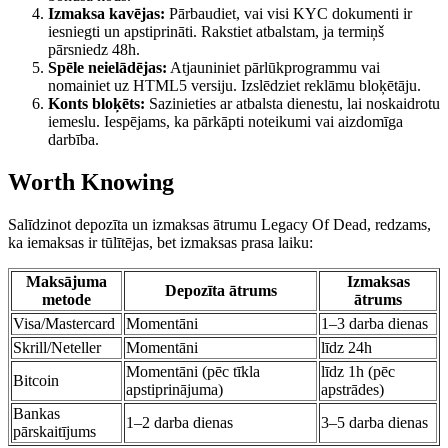
Izmaksa kavējas:
Pārbaudiet, vai visi KYC dokumenti ir
iesniegti un apstiprināti. Rakstiet atbalstam, ja termiņš
pārsniedz 48h.
Spēle neielādējas:
Atjauniniet pārlūkprogrammu vai
nomainiet uz HTML5 versiju. Izslēdziet reklāmu bloķētāju.
Konts bloķēts:
Sazinieties ar atbalsta dienestu, lai noskaidrotu
iemeslu. Iespējams, ka pārkāpti noteikumi vai aizdomīga
darbība.
Worth Knowing
Salīdzinot depozīta un izmaksas ātrumu Legacy Of Dead, redzams,
ka iemaksas ir tūlītējas, bet izmaksas prasa laiku:
Maksājuma
Izmaksas
Depozīta ātrums
metode
ātrums
Visa/Mastercard
Momentāni
1–3 darba dienas
Skrill/Neteller
Momentāni
līdz 24h
Momentāni (pēc tīkla
līdz 1h (pēc
Bitcoin
apstiprinājuma)
apstrādes)
Bankas
1–2 darba dienas
3–5 darba dienas
pārskaitījums