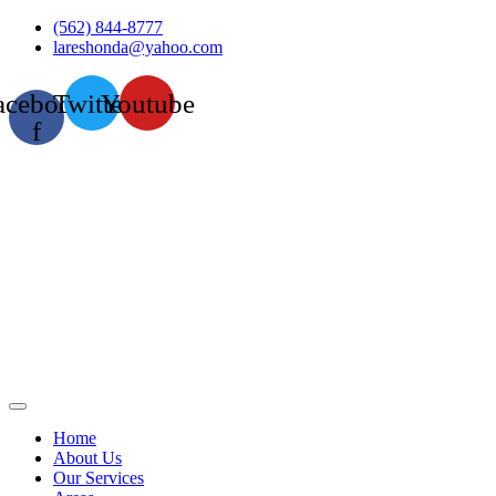
Skip
(562) 844-8777
to
lareshonda@yahoo.com
content
acebook-
Twitter
Youtube
f
Home
About Us
Our Services